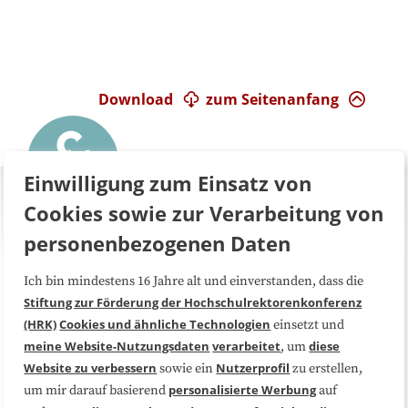
Download
zum Seitenanfang
Einwilligung zum Einsatz von
Cookies sowie zur Verarbeitung von
personenbezogenen Daten
Ich bin mindestens 16 Jahre alt und einverstanden, dass die
Über uns
FAQ
Stiftung zur Förderung der Hochschulrektorenkonferenz
(HRK)
Cookies und ähnliche Technologien
einsetzt und
Medienarbeit
Kooperationen
meine Website-Nutzungsdaten
verarbeitet
diese
, um
Website zu verbessern
Nutzerprofil
sowie ein
zu erstellen,
Datenschutzerklärung
Impressum
personalisierte Werbung
um mir darauf basierend
auf