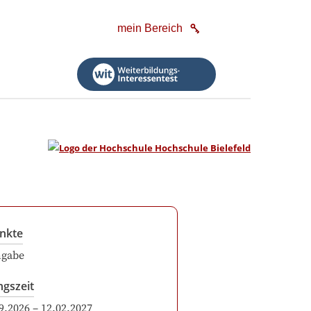
mein Bereich
nkte
ngabe
ngszeit
9.2026
–
12.02.2027