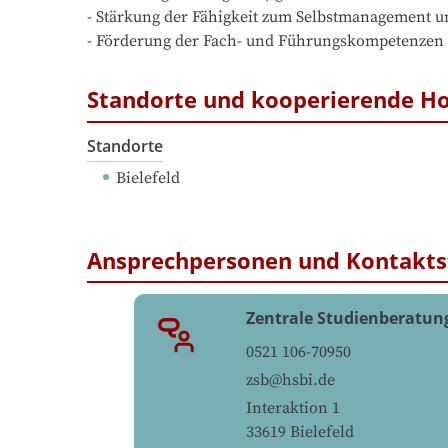
- Stärkung der Fähigkeit zum Selbstmanagement u
- Förderung der Fach- und Führungskompetenzen
Standorte und kooperierende H
Standorte
Bielefeld
Ansprechpersonen und Kontakts
Zentrale Studienberatung
0521 106-70950
zsb@hsbi.de
Interaktion 1
33619
Bielefeld