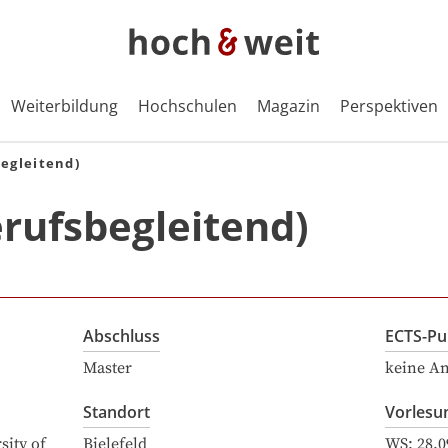
Weiterbildung
Hochschulen
Magazin
Perspektiven
egleitend)
rufsbegleitend)
Abschluss
ECTS-Pu
Master
keine A
Standort
Vorlesu
sity of
Bielefeld
WS:
28.0