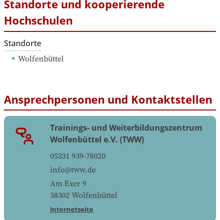
Standorte und kooperierende
Hochschulen
Standorte
Wolfenbüttel
Ansprechpersonen und Kontaktstellen
Trainings- und Weiterbildungszentrum
Wolfenbüttel e.V. (TWW)
05331 939-78020
info@tww.de
Am Exer 9
38302
Wolfenbüttel
Internetseite