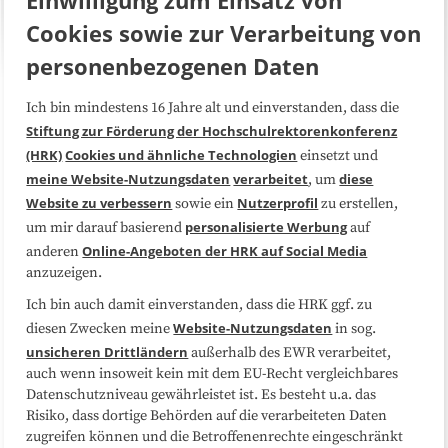
Cookies sowie zur Verarbeitung von
personenbezogenen Daten
Ich bin mindestens 16 Jahre alt und einverstanden, dass die
Über uns
FAQ
Stiftung zur Förderung der Hochschulrektorenkonferenz
(HRK)
Cookies und ähnliche Technologien
einsetzt und
Medienarbeit
Kooperationen
meine Website-Nutzungsdaten
verarbeitet
diese
, um
Website zu verbessern
Nutzerprofil
sowie ein
zu erstellen,
Datenschutzerklärung
Impressum
personalisierte Werbung
um mir darauf basierend
auf
Online-Angeboten der HRK auf Social Media
anderen
anzuzeigen.
Sitemap
Cookie-Center
Ich bin auch damit einverstanden, dass die HRK ggf. zu
Website-Nutzungsdaten
diesen Zwecken meine
in sog.
Folgen Sie uns
unsicheren Drittländern
außerhalb des EWR verarbeitet,
auch wenn insoweit kein mit dem EU-Recht vergleichbares
Datenschutzniveau gewährleistet ist. Es besteht u.a. das
Risiko, dass dortige Behörden auf die verarbeiteten Daten
zugreifen können und die Betroffenenrechte eingeschränkt