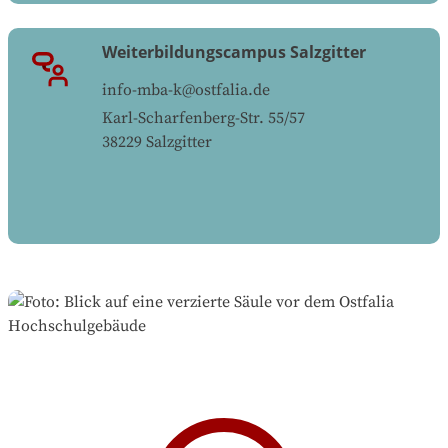
Weiterbildungscampus Salzgitter
info-mba-k@ostfalia.de
Karl-Scharfenberg-Str. 55/57
38229
Salzgitter