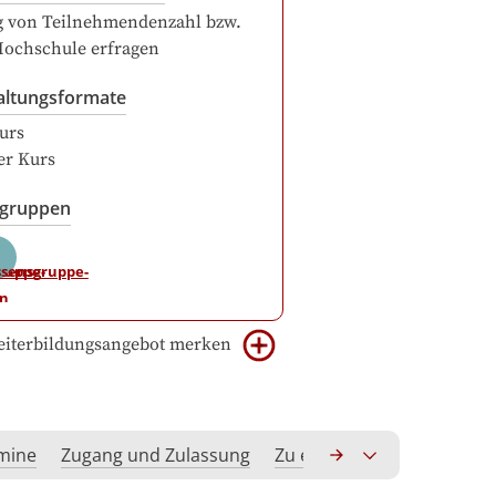
g von Teilnehmendenzahl bzw.
Hochschule erfragen
altungsformate
urs
er Kurs
sgruppen
iterbildungsangebot merken
rmine
Zugang und Zulassung
Zu erwerbende Kompeten