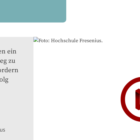
n ein 
g zu 
ordern 
lg 
ius