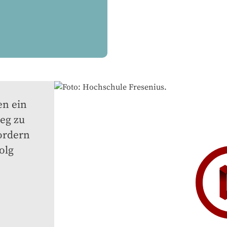
n ein 
g zu 
ordern 
lg 