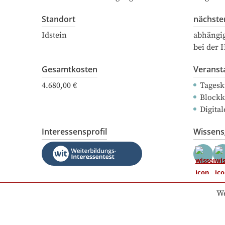
Standort
nächste
Idstein
abhängi
bei der 
Gesamtkosten
Veranst
4.680,00 €
Tagesk
Blockk
Digital
Interessensprofil
Wissen
We