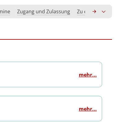
rmine
Zugang und Zulassung
Zu erwerbende Kompeten
mehr...
mehr...