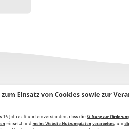
g zum Einsatz von Cookies sowie zur Ve
uns
FAQ
s 16 Jahre alt und einverstanden, dass die
Stiftung zur Förderun
einsetzt und
, um
ien
meine Website-Nutzungsdaten
verarbeitet
di
narbeit
Kooperationen