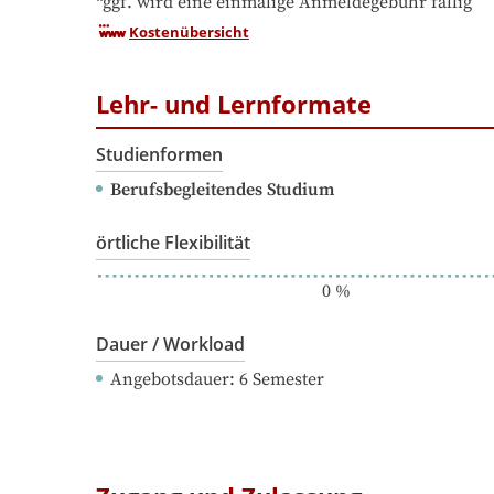
*ggf. wird eine einmalige Anmeldegebühr fällig
Kostenübersicht
Lehr- und Lernformate
Studienformen
Berufsbegleitendes Studium
örtliche Flexibilität
0
%
Dauer / Workload
Angebotsdauer
: 
6
Semester