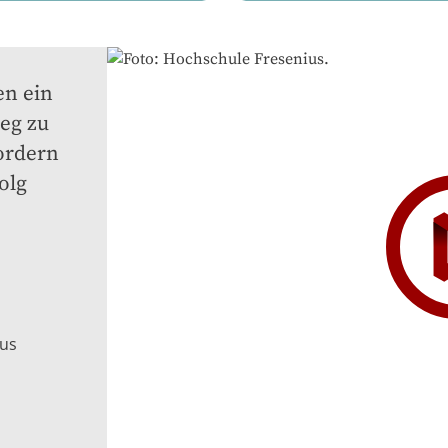
n ein 
g zu 
ordern 
lg 
ius