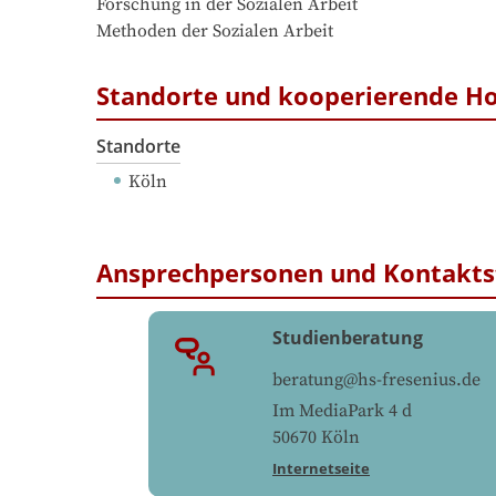
Forschung in der Sozialen Arbeit

Methoden der Sozialen Arbeit
Standorte und kooperierende H
Standorte
Köln
Ansprechpersonen und Kontakts
Studienberatung
beratung@hs-fresenius.de
Im MediaPark 4 d
50670
Köln
Internetseite