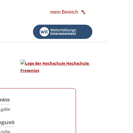
mein Bereich
nkte
ngabe
ngszeit
ngabe