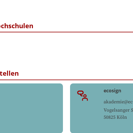
ochschulen
tellen
ecosign
akademie@eco
Vogelsanger S
50825
Köln