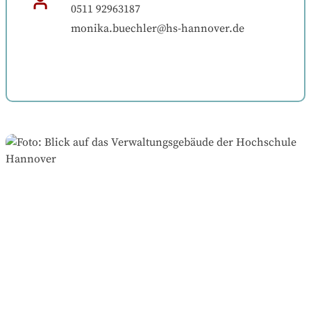
0511 92963187
monika.buechler@hs-hannover.de