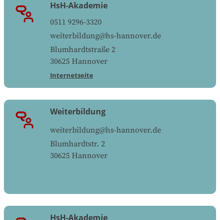
HsH-Akademie
0511 9296-3320
weiterbildung@hs-hannover.de
Blumhardtstraße 2
30625
Hannover
Internetseite
Weiterbildung
weiterbildung@hs-hannover.de
Blumhardtstr. 2
30625
Hannover
HsH-Akademie