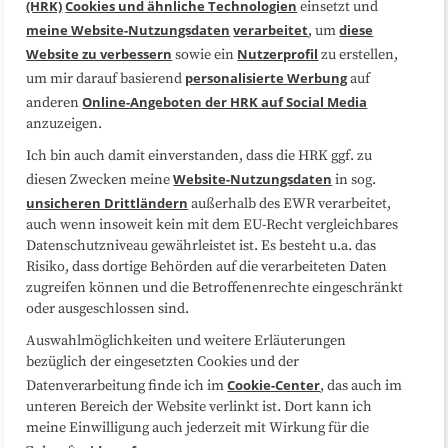
(HRK)
Cookies und ähnliche Technologien
einsetzt und
Medienarbeit
Kooperationen
meine Website-Nutzungsdaten
verarbeitet
diese
, um
Website zu verbessern
Nutzerprofil
sowie ein
zu erstellen,
Datenschutzerklärung
Impressum
personalisierte Werbung
um mir darauf basierend
auf
Online-Angeboten der HRK auf Social Media
anderen
anzuzeigen.
Sitemap
Cookie-Center
Ich bin auch damit einverstanden, dass die HRK ggf. zu
Website-Nutzungsdaten
diesen Zwecken meine
in sog.
Folgen Sie uns
unsicheren Drittländern
außerhalb des EWR verarbeitet,
auch wenn insoweit kein mit dem EU-Recht vergleichbares
Datenschutzniveau gewährleistet ist. Es besteht u.a. das
Risiko, dass dortige Behörden auf die verarbeiteten Daten
zugreifen können und die Betroffenenrechte eingeschränkt
oder ausgeschlossen sind.
Auswahlmöglichkeiten und weitere Erläuterungen
bezüglich der eingesetzten Cookies und der
Cookie-Center
Datenverarbeitung finde ich im
, das auch im
unteren Bereich der Website verlinkt ist. Dort kann ich
meine Einwilligung auch jederzeit mit Wirkung für die