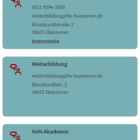
0511 9296-3320
weiterbildung@hs-hannover.de
Blumhardtstraße 2
30625
Hannover
Internetseite
Weiterbildung
weiterbildung@hs-hannover.de
Blumhardtstr. 2
30625
Hannover
HsH-Akademie