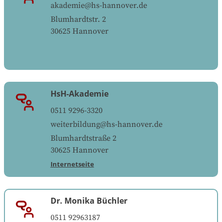
akademie@hs-hannover.de
Blumhardtstr. 2
30625
Hannover
HsH-Akademie
0511 9296-3320
weiterbildung@hs-hannover.de
Blumhardtstraße 2
30625
Hannover
Internetseite
Dr. Monika Büchler
0511 92963187