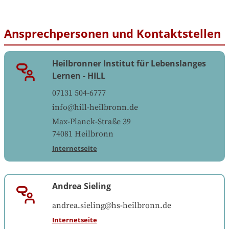
Ansprechpersonen und Kontaktstellen
Heilbronner Institut für Lebenslanges
Lernen - HILL
07131 504-6777
info@hill-heilbronn.de
Max-Planck-Straße 39
74081
Heilbronn
Internetseite
Andrea Sieling
andrea.sieling@hs-heilbronn.de
Internetseite