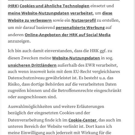
(HRK)
Cookies und ähnliche Technologien
einsetzt und
Medienarbeit
Kooperationen
meine Website-Nutzungsdaten
verarbeitet
diese
, um
Website zu verbessern
Nutzerprofil
sowie ein
zu erstellen,
Datenschutzerklärung
Impressum
personalisierte Werbung
um mir darauf basierend
auf
Online-Angeboten der HRK auf Social Media
anderen
anzuzeigen.
Sitemap
Cookie-Center
Ich bin auch damit einverstanden, dass die HRK ggf. zu
Website-Nutzungsdaten
diesen Zwecken meine
in sog.
Folgen Sie uns
unsicheren Drittländern
außerhalb des EWR verarbeitet,
auch wenn insoweit kein mit dem EU-Recht vergleichbares
Datenschutzniveau gewährleistet ist. Es besteht u.a. das
Risiko, dass dortige Behörden auf die verarbeiteten Daten
zugreifen können und die Betroffenenrechte eingeschränkt
oder ausgeschlossen sind.
Auswahlmöglichkeiten und weitere Erläuterungen
bezüglich der eingesetzten Cookies und der
Cookie-Center
Datenverarbeitung finde ich im
, das auch im
unteren Bereich der Website verlinkt ist. Dort kann ich
meine Einwilligung auch jederzeit mit Wirkung für die