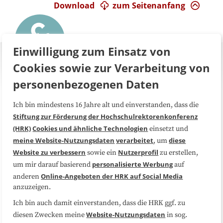
Download
zum Seitenanfang
Einwilligung zum Einsatz von
Cookies sowie zur Verarbeitung von
personenbezogenen Daten
Ich bin mindestens 16 Jahre alt und einverstanden, dass die
Über uns
FAQ
Stiftung zur Förderung der Hochschulrektorenkonferenz
(HRK)
Cookies und ähnliche Technologien
einsetzt und
Medienarbeit
Kooperationen
meine Website-Nutzungsdaten
verarbeitet
diese
, um
Website zu verbessern
Nutzerprofil
sowie ein
zu erstellen,
Datenschutzerklärung
Impressum
personalisierte Werbung
um mir darauf basierend
auf
Online-Angeboten der HRK auf Social Media
anderen
anzuzeigen.
Sitemap
Cookie-Center
Ich bin auch damit einverstanden, dass die HRK ggf. zu
Website-Nutzungsdaten
diesen Zwecken meine
in sog.
Folgen Sie uns