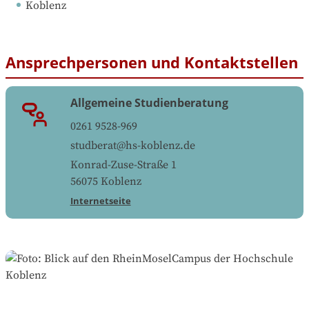
Koblenz
Ansprechpersonen und Kontaktstellen
Allgemeine Studienberatung
0261 9528-969
studberat@hs-koblenz.de
Konrad-Zuse-Straße 1
56075
Koblenz
Internetseite