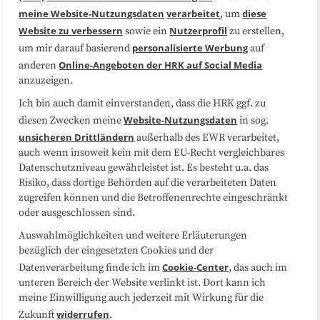
Medienarbeit
Kooperationen
meine Website-Nutzungsdaten
verarbeitet
diese
, um
Website zu verbessern
Nutzerprofil
sowie ein
zu erstellen,
Datenschutzerklärung
Impressum
personalisierte Werbung
um mir darauf basierend
auf
Online-Angeboten der HRK auf Social Media
anderen
anzuzeigen.
Sitemap
Cookie-Center
Ich bin auch damit einverstanden, dass die HRK ggf. zu
Website-Nutzungsdaten
diesen Zwecken meine
in sog.
Folgen Sie uns
unsicheren Drittländern
außerhalb des EWR verarbeitet,
auch wenn insoweit kein mit dem EU-Recht vergleichbares
Datenschutzniveau gewährleistet ist. Es besteht u.a. das
Risiko, dass dortige Behörden auf die verarbeiteten Daten
zugreifen können und die Betroffenenrechte eingeschränkt
oder ausgeschlossen sind.
Auswahlmöglichkeiten und weitere Erläuterungen
bezüglich der eingesetzten Cookies und der
Cookie-Center
Datenverarbeitung finde ich im
, das auch im
unteren Bereich der Website verlinkt ist. Dort kann ich
meine Einwilligung auch jederzeit mit Wirkung für die
widerrufen
Zukunft
.