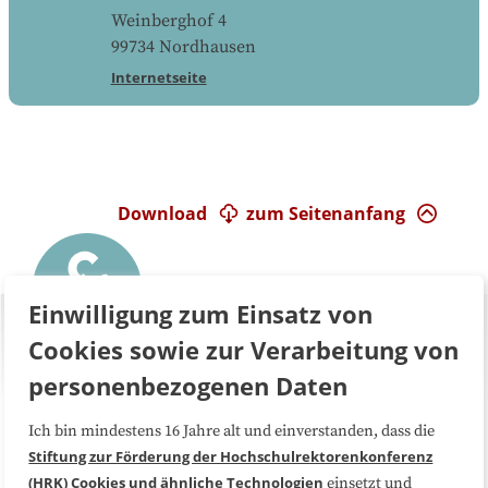
Weinberghof 4
99734
Nordhausen
Internetseite
Download
zum Seitenanfang
Einwilligung zum Einsatz von
Cookies sowie zur Verarbeitung von
personenbezogenen Daten
Ich bin mindestens 16 Jahre alt und einverstanden, dass die
Über uns
FAQ
Stiftung zur Förderung der Hochschulrektorenkonferenz
(HRK)
Cookies und ähnliche Technologien
einsetzt und