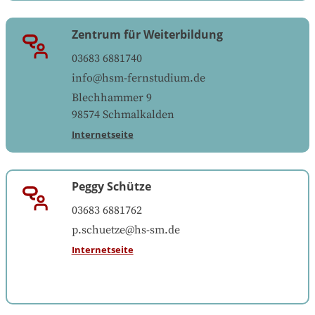
Zentrum für Weiterbildung
03683 6881740
info@hsm-fernstudium.de
Blechhammer 9
98574
Schmalkalden
Internetseite
Peggy Schütze
03683 6881762
p.schuetze@hs-sm.de
Internetseite