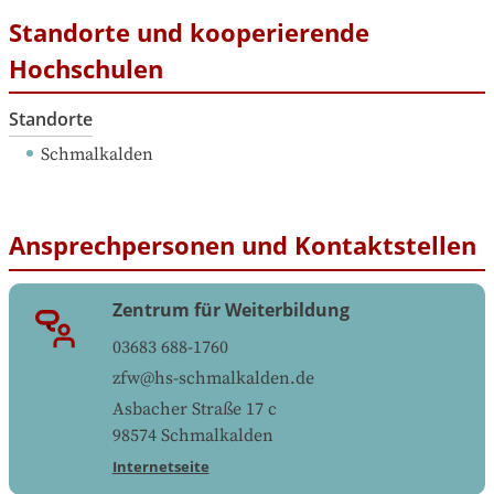
Standorte und kooperierende
Hochschulen
Standorte
Schmalkalden
Ansprechpersonen und Kontaktstellen
Zentrum für Weiterbildung
03683 688-1760
zfw@hs-schmalkalden.de
Asbacher Straße 17 c
98574
Schmalkalden
Internetseite