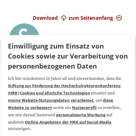
Download
zum Seitenanfang
Einwilligung zum Einsatz von
Cookies sowie zur Verarbeitung von
personenbezogenen Daten
Ich bin mindestens 16 Jahre alt und einverstanden, dass die
Über uns
FAQ
Stiftung zur Förderung der Hochschulrektorenkonferenz
(HRK)
Cookies und ähnliche Technologien
einsetzt und
Medienarbeit
Kooperationen
meine Website-Nutzungsdaten
verarbeitet
diese
, um
Website zu verbessern
Nutzerprofil
sowie ein
zu erstellen,
Datenschutzerklärung
Impressum
personalisierte Werbung
um mir darauf basierend
auf
Online-Angeboten der HRK auf Social Media
anderen
anzuzeigen.
Sitemap
Cookie-Center