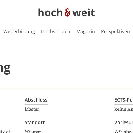
Weiterbildung
Hochschulen
Magazin
Perspektiven
ng
Abschluss
ECTS-Pu
Master
keine A
Standort
Vorlesu
ty of
Wismar
WS: abg