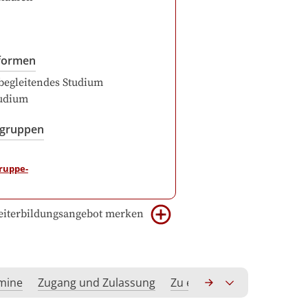
formen
begleitendes Studium
udium
sgruppen
iterbildungsangebot merken
rmine
Zugang und Zulassung
Zu erwerbende Kompeten