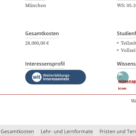
München
WS:
05.1
Gesamtkosten
Studien
28.000,00 €
Teilze
Vollze
Interessensprofil
Wissen
We
Gesamtkosten
Lehr- und Lernformate
Fristen und Te