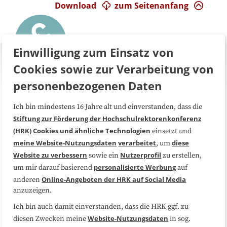
Download
zum Seitenanfang
Einwilligung zum Einsatz von
Cookies sowie zur Verarbeitung von
personenbezogenen Daten
Ich bin mindestens 16 Jahre alt und einverstanden, dass die
Über uns
FAQ
Stiftung zur Förderung der Hochschulrektorenkonferenz
(HRK)
Cookies und ähnliche Technologien
einsetzt und
Medienarbeit
Kooperationen
meine Website-Nutzungsdaten
verarbeitet
diese
, um
Website zu verbessern
Nutzerprofil
sowie ein
zu erstellen,
Datenschutzerklärung
Impressum
personalisierte Werbung
um mir darauf basierend
auf
Online-Angeboten der HRK auf Social Media
anderen
anzuzeigen.
Sitemap
Cookie-Center
Ich bin auch damit einverstanden, dass die HRK ggf. zu
Website-Nutzungsdaten
diesen Zwecken meine
in sog.
Folgen Sie uns