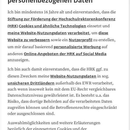
Ich bin mindestens 16 Jahre alt und einverstanden, dass die
Über uns
FAQ
Stiftung zur Förderung der Hochschulrektorenkonferenz
(HRK)
Cookies und ähnliche Technologien
einsetzt und
Medienarbeit
Kooperationen
meine Website-Nutzungsdaten
verarbeitet
diese
, um
Website zu verbessern
Nutzerprofil
sowie ein
zu erstellen,
Datenschutzerklärung
Impressum
personalisierte Werbung
um mir darauf basierend
auf
Online-Angeboten der HRK auf Social Media
anderen
anzuzeigen.
Sitemap
Cookie-Center
Ich bin auch damit einverstanden, dass die HRK ggf. zu
Website-Nutzungsdaten
diesen Zwecken meine
in sog.
Folgen Sie uns
unsicheren Drittländern
außerhalb des EWR verarbeitet,
auch wenn insoweit kein mit dem EU-Recht vergleichbares
Datenschutzniveau gewährleistet ist. Es besteht u.a. das
Risiko, dass dortige Behörden auf die verarbeiteten Daten
zugreifen können und die Betroffenenrechte eingeschränkt
oder ausgeschlossen sind.
Auswahlmöglichkeiten und weitere Erläuterungen
bezüglich der eingesetzten Cookies und der