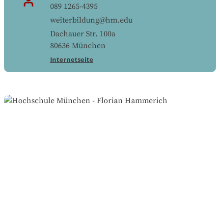
089 1265-4395
weiterbildung@hm.edu
Dachauer Str. 100a
80636
München
Internetseite