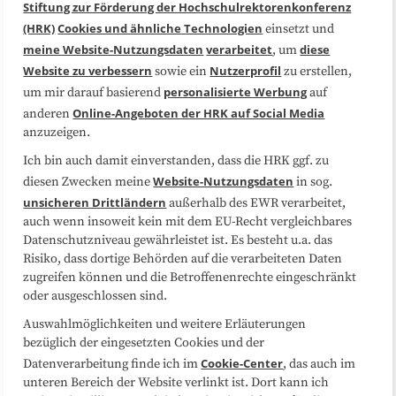
Stiftung zur Förderung der Hochschulrektorenkonferenz
(HRK)
Cookies und ähnliche Technologien
einsetzt und
Medienarbeit
Kooperationen
meine Website-Nutzungsdaten
verarbeitet
diese
, um
Website zu verbessern
Nutzerprofil
sowie ein
zu erstellen,
Datenschutzerklärung
Impressum
personalisierte Werbung
um mir darauf basierend
auf
Online-Angeboten der HRK auf Social Media
anderen
anzuzeigen.
Sitemap
Cookie-Center
Ich bin auch damit einverstanden, dass die HRK ggf. zu
Website-Nutzungsdaten
diesen Zwecken meine
in sog.
Folgen Sie uns
unsicheren Drittländern
außerhalb des EWR verarbeitet,
auch wenn insoweit kein mit dem EU-Recht vergleichbares
Datenschutzniveau gewährleistet ist. Es besteht u.a. das
Risiko, dass dortige Behörden auf die verarbeiteten Daten
zugreifen können und die Betroffenenrechte eingeschränkt
oder ausgeschlossen sind.
Auswahlmöglichkeiten und weitere Erläuterungen
bezüglich der eingesetzten Cookies und der
Cookie-Center
Datenverarbeitung finde ich im
, das auch im
unteren Bereich der Website verlinkt ist. Dort kann ich