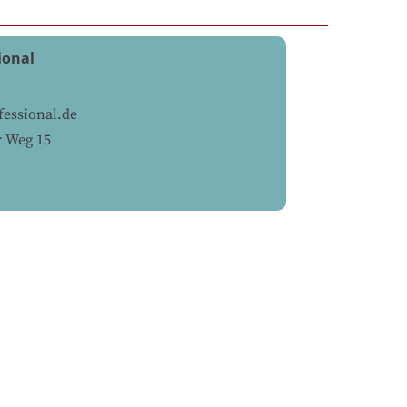
ional
fessional.de
r Weg 15