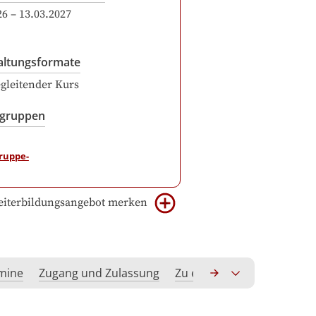
26
–
13.03.2027
altungsformate
gleitender Kurs
sgruppen
iterbildungsangebot merken
rmine
Zugang und Zulassung
Zu erwerbende Kompeten