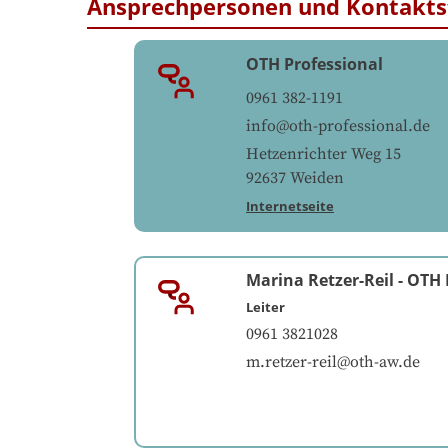
Ansprechpersonen und Kontakts
OTH Professional
0961 382-1191
info@oth-professional.de
Hetzenrichter Weg 15
92637
Weiden
Internetseite
Marina Retzer-Reil
-
OTH 
Leiter
0961 3821028
m.retzer-reil@oth-aw.de