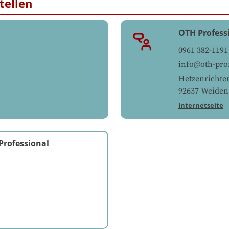
tellen
OTH Profess
0961 382-1191
info@oth-pro
Hetzenrichte
92637
Weiden
Internetseite
Professional