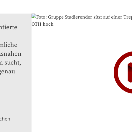
tierte 
liche 
snahen 
 sucht, 
enau 
schen