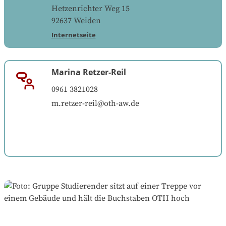
Hetzenrichter Weg 15
92637
Weiden
Internetseite
Marina Retzer-Reil
0961 3821028
m.retzer-reil@oth-aw.de