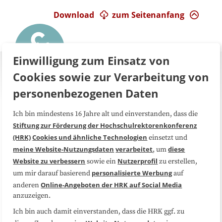
Download
zum Seitenanfang
Einwilligung zum Einsatz von
Cookies sowie zur Verarbeitung von
personenbezogenen Daten
Ich bin mindestens 16 Jahre alt und einverstanden, dass die
Über uns
FAQ
Stiftung zur Förderung der Hochschulrektorenkonferenz
(HRK)
Cookies und ähnliche Technologien
einsetzt und
Medienarbeit
Kooperationen
meine Website-Nutzungsdaten
verarbeitet
diese
, um
Website zu verbessern
Nutzerprofil
sowie ein
zu erstellen,
Datenschutzerklärung
Impressum
personalisierte Werbung
um mir darauf basierend
auf
Online-Angeboten der HRK auf Social Media
anderen
anzuzeigen.
Sitemap
Cookie-Center
Ich bin auch damit einverstanden, dass die HRK ggf. zu