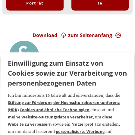
Porträt
te
Download
zum Seitenanfang
Einwilligung zum Einsatz von
Cookies sowie zur Verarbeitung von
personenbezogenen Daten
Ich bin mindestens 16 Jahre alt und einverstanden, dass die
Über uns
FAQ
Stiftung zur Förderung der Hochschulrektorenkonferenz
(HRK)
Cookies und ähnliche Technologien
einsetzt und
Medienarbeit
Kooperationen
meine Website-Nutzungsdaten
verarbeitet
diese
, um
Website zu verbessern
Nutzerprofil
sowie ein
zu erstellen,
Datenschutzerklärung
Impressum
personalisierte Werbung
um mir darauf basierend
auf