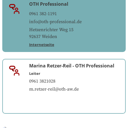
OTH Professional
0961 382-1191
info@oth-professional.de
Hetzenrichter Weg 15
92637
Weiden
Internetseite
Marina Retzer-Reil
-
OTH Professional
Leiter
0961 3821028
m.retzer-reil@oth-aw.de