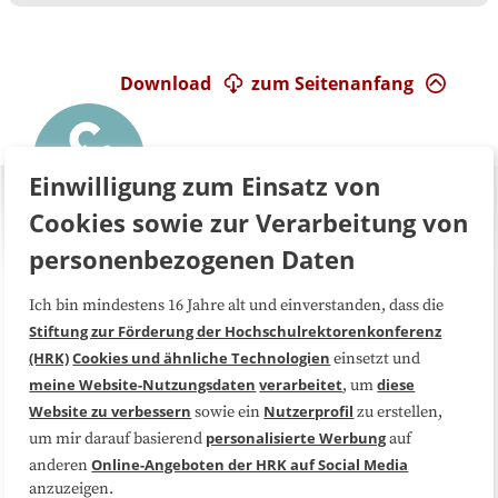
Download
zum Seitenanfang
Einwilligung zum Einsatz von
Cookies sowie zur Verarbeitung von
personenbezogenen Daten
Ich bin mindestens 16 Jahre alt und einverstanden, dass die
Über uns
FAQ
Stiftung zur Förderung der Hochschulrektorenkonferenz
(HRK)
Cookies und ähnliche Technologien
einsetzt und
Medienarbeit
Kooperationen
meine Website-Nutzungsdaten
verarbeitet
diese
, um
Website zu verbessern
Nutzerprofil
sowie ein
zu erstellen,
Datenschutzerklärung
Impressum
personalisierte Werbung
um mir darauf basierend
auf
Online-Angeboten der HRK auf Social Media
anderen
anzuzeigen.
Sitemap
Cookie-Center