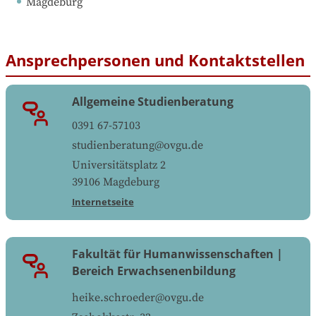
Magdeburg
Ansprechpersonen und Kontaktstellen
Allgemeine Studienberatung
0391 67-57103
studienberatung@ovgu.de
Universitätsplatz 2
39106
Magdeburg
Internetseite
Fakultät für Humanwissenschaften |
Bereich Erwachsenenbildung
heike.schroeder@ovgu.de