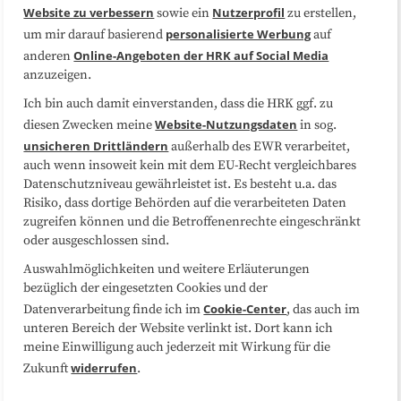
Website zu verbessern
Nutzerprofil
sowie ein
zu erstellen,
Datenschutzerklärung
Impressum
personalisierte Werbung
um mir darauf basierend
auf
Online-Angeboten der HRK auf Social Media
anderen
anzuzeigen.
Sitemap
Cookie-Center
Ich bin auch damit einverstanden, dass die HRK ggf. zu
Website-Nutzungsdaten
diesen Zwecken meine
in sog.
Folgen Sie uns
unsicheren Drittländern
außerhalb des EWR verarbeitet,
auch wenn insoweit kein mit dem EU-Recht vergleichbares
Datenschutzniveau gewährleistet ist. Es besteht u.a. das
Risiko, dass dortige Behörden auf die verarbeiteten Daten
zugreifen können und die Betroffenenrechte eingeschränkt
oder ausgeschlossen sind.
Auswahlmöglichkeiten und weitere Erläuterungen
bezüglich der eingesetzten Cookies und der
Cookie-Center
Datenverarbeitung finde ich im
, das auch im
unteren Bereich der Website verlinkt ist. Dort kann ich
meine Einwilligung auch jederzeit mit Wirkung für die
widerrufen
Zukunft
.