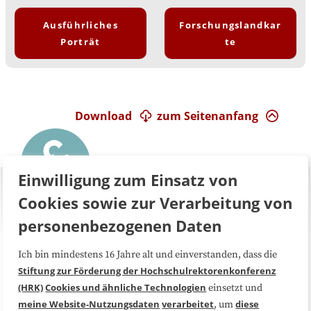
Ausführliches
Forschungslandkar
Porträt
te
Download
zum Seitenanfang
Einwilligung zum Einsatz von
Cookies sowie zur Verarbeitung von
personenbezogenen Daten
Ich bin mindestens 16 Jahre alt und einverstanden, dass die
Über uns
FAQ
Stiftung zur Förderung der Hochschulrektorenkonferenz
(HRK)
Cookies und ähnliche Technologien
einsetzt und
Medienarbeit
Kooperationen
meine Website-Nutzungsdaten
verarbeitet
diese
, um