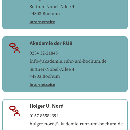
Suttner-Nobel-Allee 4
44803
Bochum
Internetseite
Akademie der RUB
0234 32-21845
info@akademie.ruhr-uni-bochum.de
Suttner-Nobel-Allee 4
44803
Bochum
Internetseite
Holger U. Nord
0157 85582394
holger.nord@akademie.ruhr-uni-bochum.de