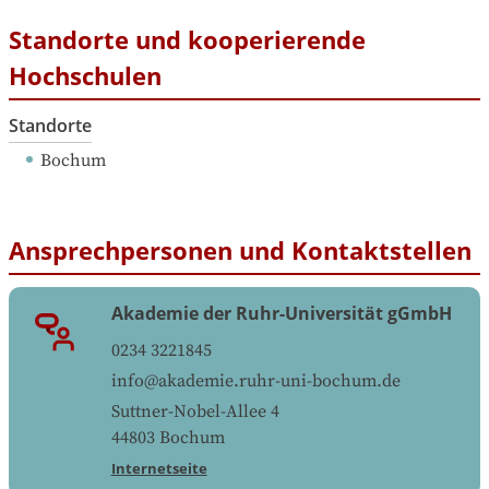
Standorte und kooperierende
Hochschulen
Standorte
Bochum
Ansprechpersonen und Kontaktstellen
Akademie der Ruhr-Universität gGmbH
0234 3221845
info@akademie.ruhr-uni-bochum.de
Suttner-Nobel-Allee 4
44803
Bochum
Internetseite