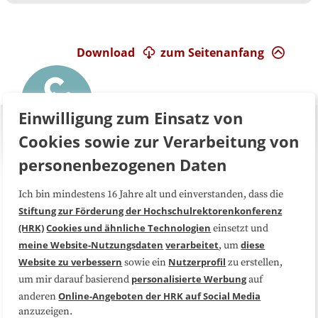
Download
zum Seitenanfang
Einwilligung zum Einsatz von
Cookies sowie zur Verarbeitung von
personenbezogenen Daten
Ich bin mindestens 16 Jahre alt und einverstanden, dass die
Über uns
FAQ
Stiftung zur Förderung der Hochschulrektorenkonferenz
(HRK)
Cookies und ähnliche Technologien
einsetzt und
Medienarbeit
Kooperationen
meine Website-Nutzungsdaten
verarbeitet
diese
, um
Website zu verbessern
Nutzerprofil
sowie ein
zu erstellen,
Datenschutzerklärung
Impressum
personalisierte Werbung
um mir darauf basierend
auf
Online-Angeboten der HRK auf Social Media
anderen
anzuzeigen.
Sitemap
Cookie-Center