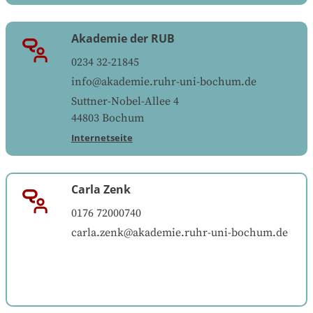
Akademie der RUB
0234 32-21845
info@akademie.ruhr-uni-bochum.de
Suttner-Nobel-Allee 4
44803
Bochum
Internetseite
Carla Zenk
0176 72000740
carla.zenk@akademie.ruhr-uni-bochum.de