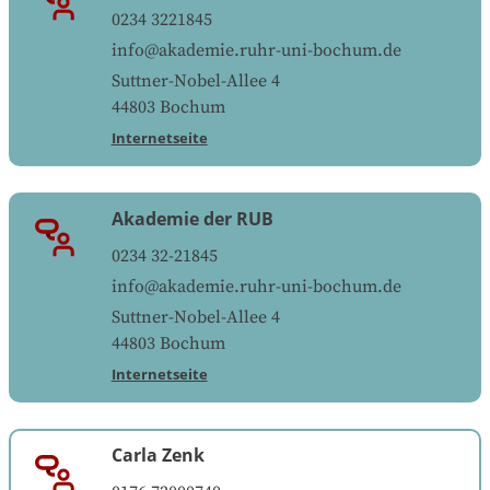
0234 3221845
info@akademie.ruhr-uni-bochum.de
Suttner-Nobel-Allee 4
44803
Bochum
Internetseite
Akademie der RUB
0234 32-21845
info@akademie.ruhr-uni-bochum.de
Suttner-Nobel-Allee 4
44803
Bochum
Internetseite
Carla Zenk