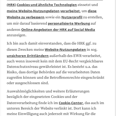
(HRK)
Cookies und ähnliche Technologien
einsetzt und
Medienarbeit
Kooperationen
meine Website-Nutzungsdaten
verarbeitet
diese
, um
Website zu verbessern
Nutzerprofil
sowie ein
zu erstellen,
Datenschutzerklärung
Impressum
personalisierte Werbung
um mir darauf basierend
auf
Online-Angeboten der HRK auf Social Media
anderen
anzuzeigen.
Sitemap
Cookie-Center
Ich bin auch damit einverstanden, dass die HRK ggf. zu
Website-Nutzungsdaten
diesen Zwecken meine
in sog.
Folgen Sie uns
unsicheren Drittländern
außerhalb des EWR verarbeitet,
auch wenn insoweit kein mit dem EU-Recht vergleichbares
Datenschutzniveau gewährleistet ist. Es besteht u.a. das
Risiko, dass dortige Behörden auf die verarbeiteten Daten
zugreifen können und die Betroffenenrechte eingeschränkt
oder ausgeschlossen sind.
Auswahlmöglichkeiten und weitere Erläuterungen
bezüglich der eingesetzten Cookies und der
Cookie-Center
Datenverarbeitung finde ich im
, das auch im
unteren Bereich der Website verlinkt ist. Dort kann ich
meine Einwilligung auch jederzeit mit Wirkung für die