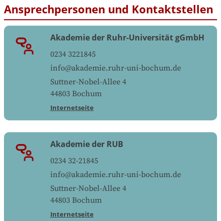
Ansprechpersonen und Kontaktstellen
Akademie der Ruhr-Universität gGmbH
0234 3221845
info@akademie.ruhr-uni-bochum.de
Suttner-Nobel-Allee 4
44803
Bochum
Internetseite
Akademie der RUB
0234 32-21845
info@akademie.ruhr-uni-bochum.de
Suttner-Nobel-Allee 4
44803
Bochum
Internetseite