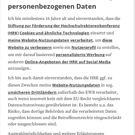
personenbezogenen Daten
Ich bin mindestens 16 Jahre alt und einverstanden, dass die
Über uns
FAQ
Stiftung zur Förderung der Hochschulrektorenkonferenz
(HRK)
Cookies und ähnliche Technologien
einsetzt und
Medienarbeit
Kooperationen
meine Website-Nutzungsdaten
verarbeitet
diese
, um
Website zu verbessern
Nutzerprofil
sowie ein
zu erstellen,
Datenschutzerklärung
Impressum
personalisierte Werbung
um mir darauf basierend
auf
Online-Angeboten der HRK auf Social Media
anderen
anzuzeigen.
Sitemap
Cookie-Center
Ich bin auch damit einverstanden, dass die HRK ggf. zu
Website-Nutzungsdaten
diesen Zwecken meine
in sog.
Folgen Sie uns
unsicheren Drittländern
außerhalb des EWR verarbeitet,
auch wenn insoweit kein mit dem EU-Recht vergleichbares
Datenschutzniveau gewährleistet ist. Es besteht u.a. das
Risiko, dass dortige Behörden auf die verarbeiteten Daten
zugreifen können und die Betroffenenrechte eingeschränkt
oder ausgeschlossen sind.
Auswahlmöglichkeiten und weitere Erläuterungen