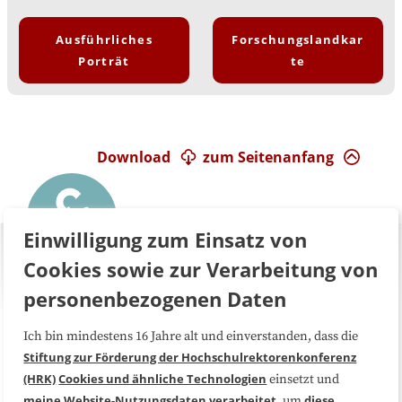
Ausführliches
Forschungslandkar
Porträt
te
Download
zum Seitenanfang
Einwilligung zum Einsatz von
Cookies sowie zur Verarbeitung von
personenbezogenen Daten
Ich bin mindestens 16 Jahre alt und einverstanden, dass die
Über uns
FAQ
Stiftung zur Förderung der Hochschulrektorenkonferenz
(HRK)
Cookies und ähnliche Technologien
einsetzt und
Medienarbeit
Kooperationen
meine Website-Nutzungsdaten
verarbeitet
diese
, um