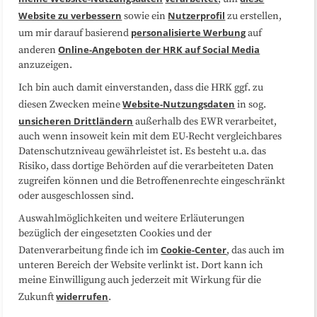
Website zu verbessern
Nutzerprofil
sowie ein
zu erstellen,
Datenschutzerklärung
Impressum
personalisierte Werbung
um mir darauf basierend
auf
Online-Angeboten der HRK auf Social Media
anderen
anzuzeigen.
Sitemap
Cookie-Center
Ich bin auch damit einverstanden, dass die HRK ggf. zu
Website-Nutzungsdaten
diesen Zwecken meine
in sog.
Folgen Sie uns
unsicheren Drittländern
außerhalb des EWR verarbeitet,
auch wenn insoweit kein mit dem EU-Recht vergleichbares
Datenschutzniveau gewährleistet ist. Es besteht u.a. das
Risiko, dass dortige Behörden auf die verarbeiteten Daten
zugreifen können und die Betroffenenrechte eingeschränkt
oder ausgeschlossen sind.
Auswahlmöglichkeiten und weitere Erläuterungen
bezüglich der eingesetzten Cookies und der
Cookie-Center
Datenverarbeitung finde ich im
, das auch im
unteren Bereich der Website verlinkt ist. Dort kann ich
meine Einwilligung auch jederzeit mit Wirkung für die
widerrufen
Zukunft
.