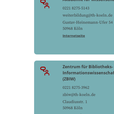
0221 8275-5143
weiterbildung@th-koeln.de
Gustav-Heinemann-Ufer 54
50968
Köln
Internetseite
Zentrum für Bibliotheks-
Informationswissenschaf
(ZBIW)
0221 8275-3962
zbiw@th-koeln.de
Claudiusstr. 1
50968
Köln