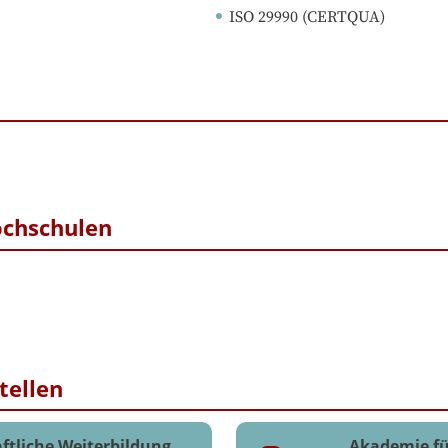
ISO 29990
 (
CERTQUA
)
ochschulen
tellen
ftliche Weiterbildung
Akademie fü