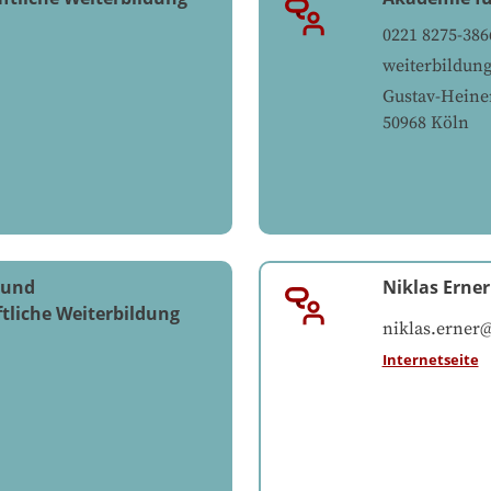
0221 8275-386
weiterbildun
Gustav-Heine
50968
Köln
 und
Niklas Erner
tliche Weiterbildung
niklas.erner
Internetseite