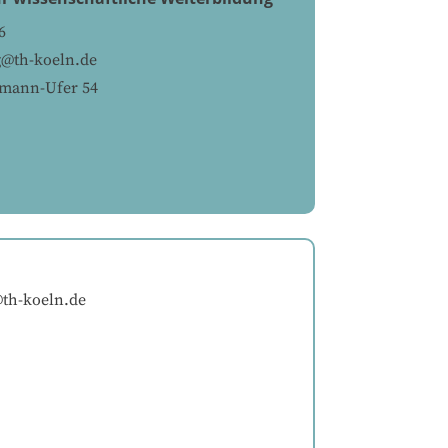
6
g@th-koeln.de
mann-Ufer 54
@th-koeln.de