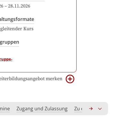
26
–
28.11.2026
altungsformate
gleitender Kurs
sgruppen
iterbildungsangebot merken
rmine
Zugang und Zulassung
Zu erwerbende Kompeten