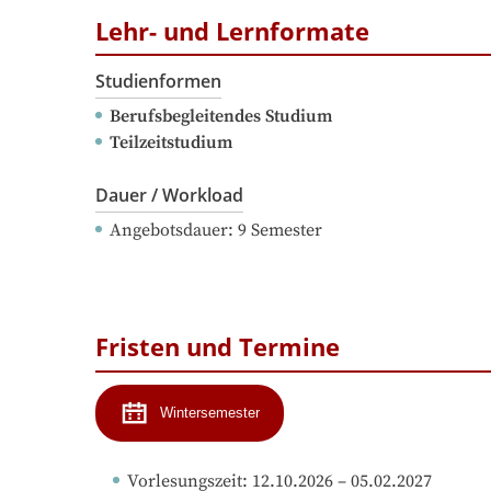
Lehr- und Lernformate
Studienformen
Berufsbegleitendes Studium
Teilzeitstudium
Dauer / Workload
Angebotsdauer
: 
9
Semester
Fristen und Termine
Wintersemester
Vorlesungszeit
: 
12.10.2026
 – 
05.02.2027