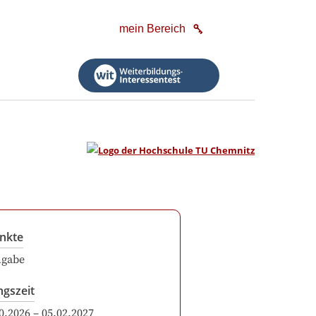
mein Bereich
nkte
ngabe
ngszeit
0.2026
–
05.02.2027