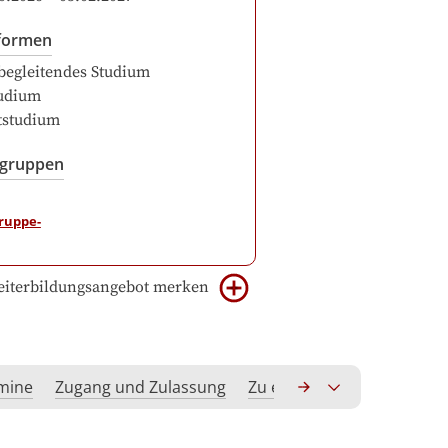
formen
begleitendes Studium
udium
itstudium
sgruppen
iterbildungsangebot merken
rmine
Zugang und Zulassung
Zu erwerbende Kompeten