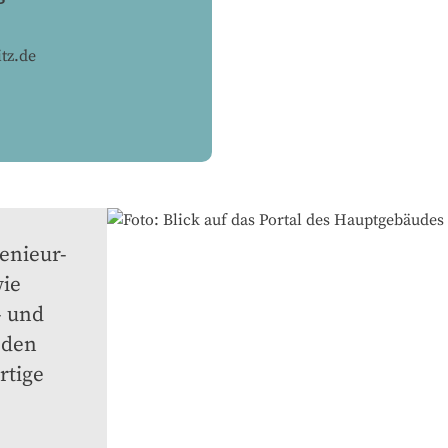
tz.de
nieur- 
ie 
 und 
den 
tige 