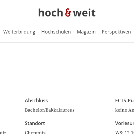
Weiterbildung
Hochschulen
Magazin
Perspektiven
Abschluss
ECTS-Pu
Bachelor/Bakkalaureus
keine A
Standort
Vorlesu
itz
Chemnitz
WS:
12.1