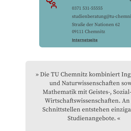
0371 531-55555
studienberatung@tu-chemni
Straße der Nationen 62
09111
Chemnitz
Internetseite
Die TU Chemnitz kombiniert Inge
und Naturwissenschaften sow
Mathematik mit Geistes-, Sozial-
Wirtschaftswissenschaften. An 
Schnittstellen entstehen einzigar
Studienangebote.