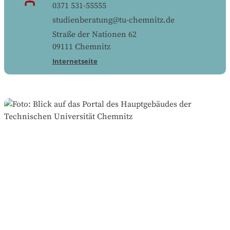
0371 531-55555
studienberatung@tu-chemnitz.de
Straße der Nationen 62
09111
Chemnitz
Internetseite