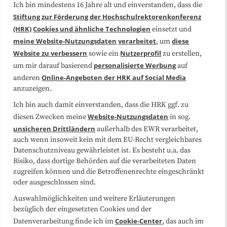
Ich bin mindestens 16 Jahre alt und einverstanden, dass die
Über uns
FAQ
Stiftung zur Förderung der Hochschulrektorenkonferenz
(HRK)
Cookies und ähnliche Technologien
einsetzt und
Medienarbeit
Kooperationen
meine Website-Nutzungsdaten
verarbeitet
diese
, um
Website zu verbessern
Nutzerprofil
sowie ein
zu erstellen,
Datenschutzerklärung
Impressum
personalisierte Werbung
um mir darauf basierend
auf
Online-Angeboten der HRK auf Social Media
anderen
anzuzeigen.
Sitemap
Cookie-Center
Ich bin auch damit einverstanden, dass die HRK ggf. zu
Website-Nutzungsdaten
diesen Zwecken meine
in sog.
Folgen Sie uns
unsicheren Drittländern
außerhalb des EWR verarbeitet,
auch wenn insoweit kein mit dem EU-Recht vergleichbares
Datenschutzniveau gewährleistet ist. Es besteht u.a. das
Risiko, dass dortige Behörden auf die verarbeiteten Daten
zugreifen können und die Betroffenenrechte eingeschränkt
oder ausgeschlossen sind.
Auswahlmöglichkeiten und weitere Erläuterungen
bezüglich der eingesetzten Cookies und der
Cookie-Center
Datenverarbeitung finde ich im
, das auch im