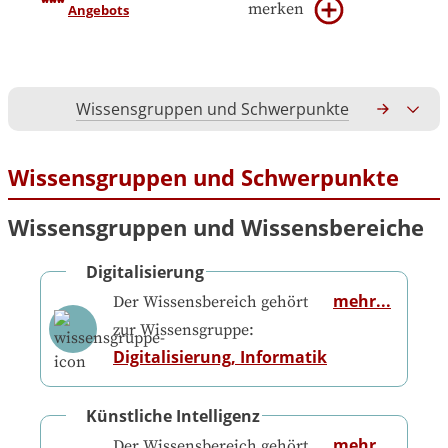
merken
Angebots
Wissensgruppen und Schwerpunkte
Gesamtko
Wissensgruppen und Schwerpunkte
Wissensgruppen und Wissensbereiche
Digitalisierung
mehr...
Der Wissensbereich gehört
zur Wissensgruppe:
Digitalisierung, Informatik
Künstliche Intelligenz
mehr...
Der Wissensbereich gehört