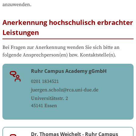
anzuwenden.
Anerkennung hochschulisch erbrachter
Leistungen
Bei Fragen zur Anerkennung wenden Sie sich bitte an 
folgende Ansprechperson(en) bzw. Kontaktstelle(n).
Ruhr Campus Academy gGmbH
0201 1834521
juergen.scholz@rca.uni-due.de
Universitätsstr. 2
45141
Essen
Dr. Thomas Weichelt
-
Ruhr Campus