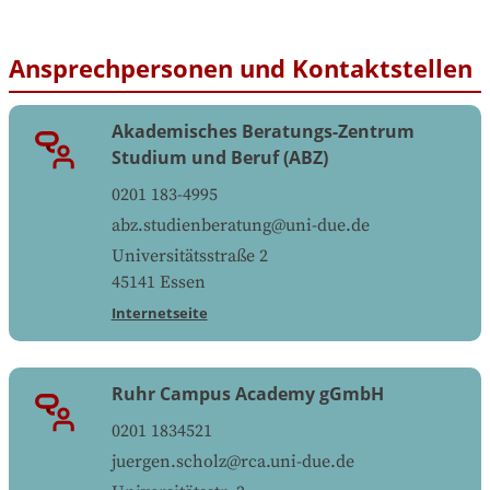
Ansprechpersonen und Kontaktstellen
Akademisches Beratungs-Zentrum
Studium und Beruf (ABZ)
0201 183-4995
abz.studienberatung@uni-due.de
Universitätsstraße 2
45141
Essen
Internetseite
Ruhr Campus Academy gGmbH
0201 1834521
juergen.scholz@rca.uni-due.de