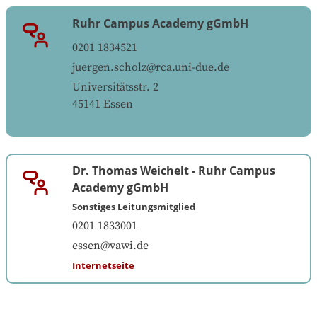
Ruhr Campus Academy gGmbH
0201 1834521
juergen.scholz@rca.uni-due.de
Universitätsstr. 2
45141
Essen
Dr. Thomas Weichelt
-
Ruhr Campus
Academy gGmbH
Sonstiges Leitungsmitglied
0201 1833001
essen@vawi.de
Internetseite