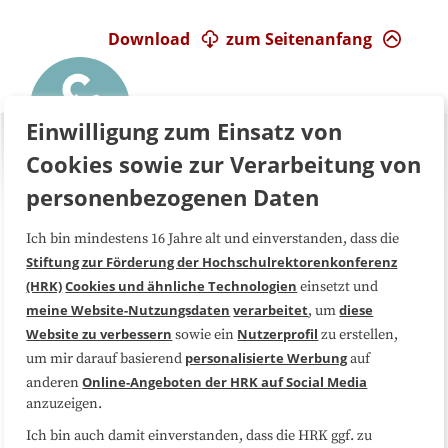
Download
zum Seitenanfang
Einwilligung zum Einsatz von
Cookies sowie zur Verarbeitung von
personenbezogenen Daten
Ich bin mindestens 16 Jahre alt und einverstanden, dass die
Über uns
FAQ
Stiftung zur Förderung der Hochschulrektorenkonferenz
(HRK)
Cookies und ähnliche Technologien
einsetzt und
Medienarbeit
Kooperationen
meine Website-Nutzungsdaten
verarbeitet
diese
, um
Website zu verbessern
Nutzerprofil
sowie ein
zu erstellen,
Datenschutzerklärung
Impressum
personalisierte Werbung
um mir darauf basierend
auf
Online-Angeboten der HRK auf Social Media
anderen
anzuzeigen.
Sitemap
Cookie-Center
Ich bin auch damit einverstanden, dass die HRK ggf. zu