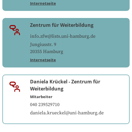
Internetseite
Zentrum für Weiterbildung
info.zfw@lists.uni-hamburg.de
Jungiusstr. 9
20355
Hamburg
Internetseite
Daniela Krückel
-
Zentrum für
Weiterbildung
Mitarbeiter
040 239529710
daniela.krueckel@uni-hamburg.de