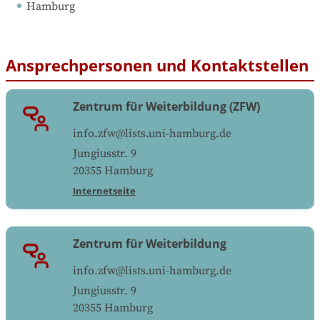
Hamburg
Ansprechpersonen und Kontaktstellen
Zentrum für Weiterbildung (ZFW)
info.zfw@lists.uni-hamburg.de
Jungiusstr. 9
20355
Hamburg
Internetseite
Zentrum für Weiterbildung
info.zfw@lists.uni-hamburg.de
Jungiusstr. 9
20355
Hamburg