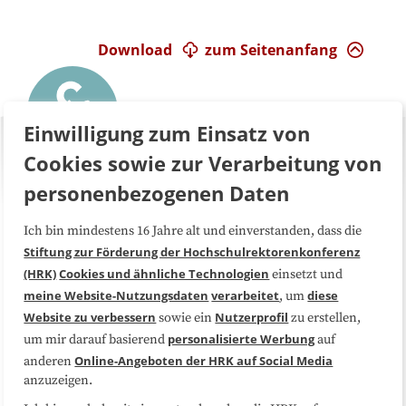
Download
zum Seitenanfang
Einwilligung zum Einsatz von
Cookies sowie zur Verarbeitung von
personenbezogenen Daten
Ich bin mindestens 16 Jahre alt und einverstanden, dass die
Über uns
FAQ
Stiftung zur Förderung der Hochschulrektorenkonferenz
(HRK)
Cookies und ähnliche Technologien
einsetzt und
Medienarbeit
Kooperationen
meine Website-Nutzungsdaten
verarbeitet
diese
, um
Website zu verbessern
Nutzerprofil
sowie ein
zu erstellen,
Datenschutzerklärung
Impressum
personalisierte Werbung
um mir darauf basierend
auf
Online-Angeboten der HRK auf Social Media
anderen
anzuzeigen.
Sitemap
Cookie-Center