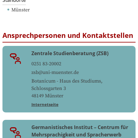
Standorte
Münster
Ansprechpersonen und Kontaktstellen
Zentrale Studienberatung (ZSB)
0251 83-20002
zsb@uni-muenster.de
Botanicum - Haus des Studiums,
Schlossgarten 3
48149
Münster
Internetseite
Germanistisches Institut – Centrum für
Mehrsprachigkeit und Spracherwerb