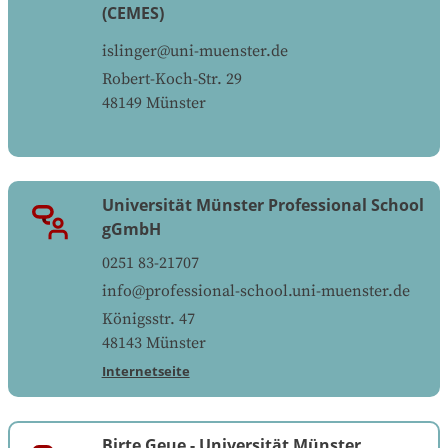
(CEMES)
islinger@uni-muenster.de
Robert-Koch-Str. 29
48149
Münster
Universität Münster Professional School
gGmbH
0251 83-21707
info@professional-school.uni-muenster.de
Königsstr. 47
48143
Münster
Internetseite
Birte Geue
-
Universität Münster