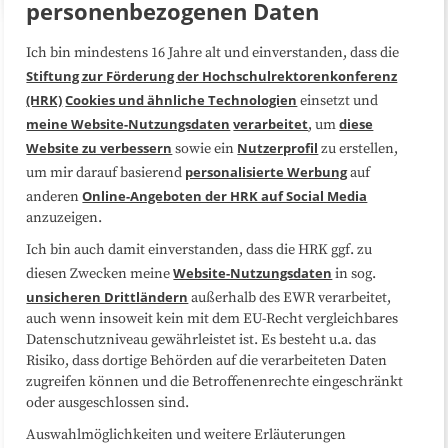
personenbezogenen Daten
Ich bin mindestens 16 Jahre alt und einverstanden, dass die
Über uns
FAQ
Stiftung zur Förderung der Hochschulrektorenkonferenz
(HRK)
Cookies und ähnliche Technologien
einsetzt und
Medienarbeit
Kooperationen
meine Website-Nutzungsdaten
verarbeitet
diese
, um
Website zu verbessern
Nutzerprofil
sowie ein
zu erstellen,
Datenschutzerklärung
Impressum
personalisierte Werbung
um mir darauf basierend
auf
Online-Angeboten der HRK auf Social Media
anderen
anzuzeigen.
Sitemap
Cookie-Center
Ich bin auch damit einverstanden, dass die HRK ggf. zu
Website-Nutzungsdaten
diesen Zwecken meine
in sog.
Folgen Sie uns
unsicheren Drittländern
außerhalb des EWR verarbeitet,
auch wenn insoweit kein mit dem EU-Recht vergleichbares
Datenschutzniveau gewährleistet ist. Es besteht u.a. das
Risiko, dass dortige Behörden auf die verarbeiteten Daten
zugreifen können und die Betroffenenrechte eingeschränkt
oder ausgeschlossen sind.
Auswahlmöglichkeiten und weitere Erläuterungen