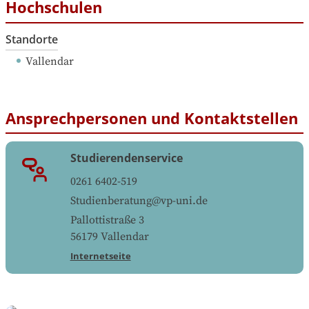
Hochschulen
Standorte
Vallendar
Ansprechpersonen und Kontaktstellen
Studierendenservice
0261 6402-519
Studienberatung@vp-uni.de
Pallottistraße 3
56179
Vallendar
Internetseite