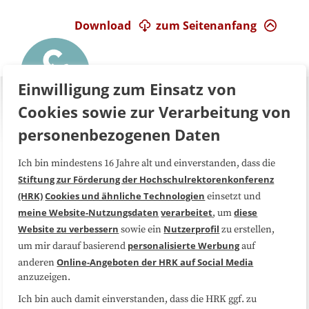
Download
zum Seitenanfang
Einwilligung zum Einsatz von
Cookies sowie zur Verarbeitung von
personenbezogenen Daten
Ich bin mindestens 16 Jahre alt und einverstanden, dass die
Über uns
FAQ
Stiftung zur Förderung der Hochschulrektorenkonferenz
(HRK)
Cookies und ähnliche Technologien
einsetzt und
Medienarbeit
Kooperationen
meine Website-Nutzungsdaten
verarbeitet
diese
, um
Website zu verbessern
Nutzerprofil
sowie ein
zu erstellen,
Datenschutzerklärung
Impressum
personalisierte Werbung
um mir darauf basierend
auf
Online-Angeboten der HRK auf Social Media
anderen
anzuzeigen.
Sitemap
Cookie-Center
Ich bin auch damit einverstanden, dass die HRK ggf. zu