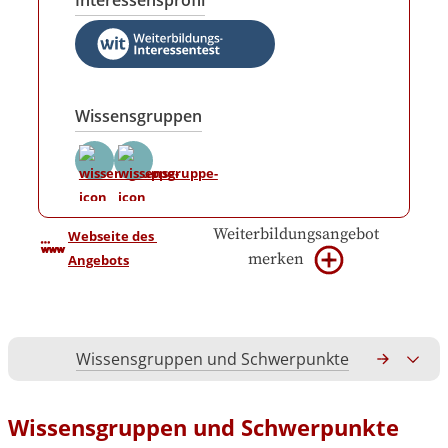
Interessensprofil
Wissensgruppen
Weiterbildungsangebot
Webseite des 
merken
Angebots
Wissensgruppen und Schwerpunkte
Gesamtko
Wissensgruppen und Schwerpunkte