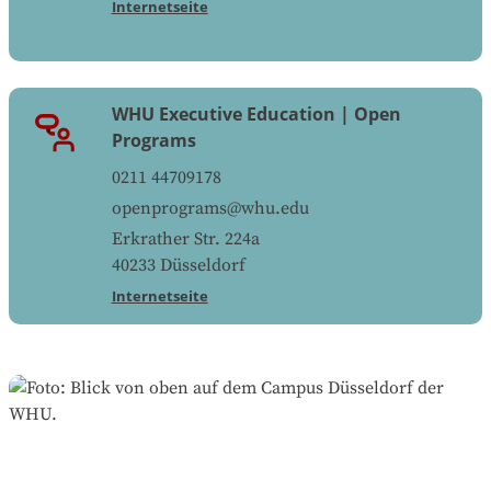
Internetseite
WHU Executive Education | Open
Programs
0211 44709178
openprograms@whu.edu
Erkrather Str. 224a
40233
Düsseldorf
Internetseite