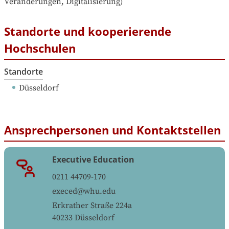
Veränderungen, Digitalisierung)
Standorte und kooperierende
Hochschulen
Standorte
Düsseldorf
Ansprechpersonen und Kontaktstellen
Executive Education
0211 44709-170
execed@whu.edu
Erkrather Straße 224a
40233
Düsseldorf