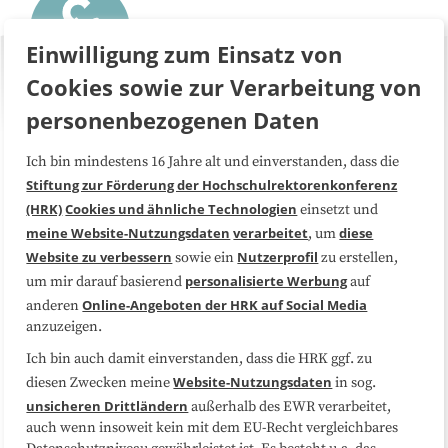
Einwilligung zum Einsatz von
Cookies sowie zur Verarbeitung von
personenbezogenen Daten
Ich bin mindestens 16 Jahre alt und einverstanden, dass die
Über uns
FAQ
Stiftung zur Förderung der Hochschulrektorenkonferenz
(HRK)
Cookies und ähnliche Technologien
einsetzt und
Medienarbeit
Kooperationen
meine Website-Nutzungsdaten
verarbeitet
diese
, um
Website zu verbessern
Nutzerprofil
sowie ein
zu erstellen,
Datenschutzerklärung
Impressum
personalisierte Werbung
um mir darauf basierend
auf
Online-Angeboten der HRK auf Social Media
anderen
anzuzeigen.
Sitemap
Cookie-Center
Ich bin auch damit einverstanden, dass die HRK ggf. zu
Website-Nutzungsdaten
diesen Zwecken meine
in sog.
Folgen Sie uns
unsicheren Drittländern
außerhalb des EWR verarbeitet,
auch wenn insoweit kein mit dem EU-Recht vergleichbares