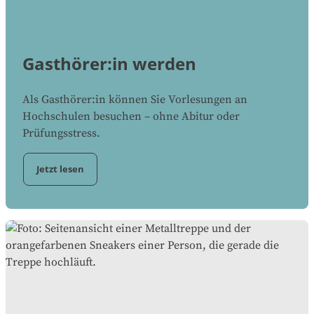
Gasthörer:in werden
Als Gasthörer:in können Sie Vorlesungen an
Hochschulen besuchen – ohne Abitur oder
Prüfungsstress.
Jetzt lesen