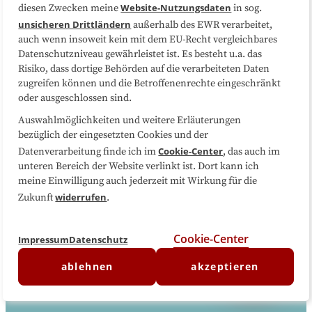
Website-Nutzungsdaten
diesen Zwecken meine
in sog.
unsicheren Drittländern
außerhalb des EWR verarbeitet,
auch wenn insoweit kein mit dem EU-Recht vergleichbares
Datenschutzniveau gewährleistet ist. Es besteht u.a. das
Risiko, dass dortige Behörden auf die verarbeiteten Daten
zugreifen können und die Betroffenenrechte eingeschränkt
Hamburg
oder ausgeschlossen sind.
Auswahlmöglichkeiten und weitere Erläuterungen
bezüglich der eingesetzten Cookies und der
Die größte deutsche Hafenstadt mit viel Flair und
Cookie-Center
Datenverarbeitung finde ich im
, das auch im
attraktiven Angeboten zur Weiterbildung.
unteren Bereich der Website verlinkt ist. Dort kann ich
meine Einwilligung auch jederzeit mit Wirkung für die
Jetzt lesen
widerrufen
Zukunft
.
Cookie-Center
Impressum
Datenschutz
ablehnen
akzeptieren