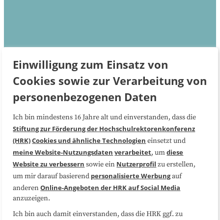
Einwilligung zum Einsatz von
Köln
Cookies sowie zur Verarbeitung von
personenbezogenen Daten
Weiterbildung im Herzen des Rheinlands. Entdecken
Sie die Stadt und deren Angebote.
Ich bin mindestens 16 Jahre alt und einverstanden, dass die
Stiftung zur Förderung der Hochschulrektorenkonferenz
Jetzt lesen
(HRK)
Cookies und ähnliche Technologien
einsetzt und
meine Website-Nutzungsdaten
verarbeitet
diese
, um
Website zu verbessern
Nutzerprofil
sowie ein
zu erstellen,
personalisierte Werbung
um mir darauf basierend
auf
Online-Angeboten der HRK auf Social Media
anderen
anzuzeigen.
Ich bin auch damit einverstanden, dass die HRK ggf. zu