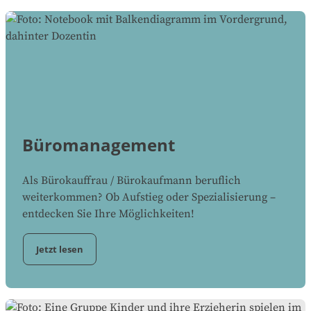
Büromanagement
Als Bürokauffrau / Bürokaufmann beruflich
weiterkommen? Ob Aufstieg oder Spezialisierung –
entdecken Sie Ihre Möglichkeiten!
Jetzt lesen