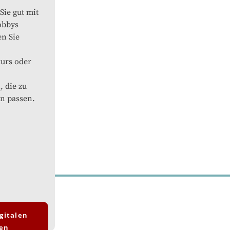
Sie gut mit
obbys
n Sie
kurs oder
 die zu
n passen.
gitalen
en