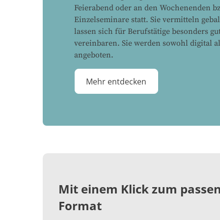
Feierabend oder an den Wochenenden bzw
Einzelseminare statt. Sie vermitteln geba
lassen sich für Berufstätige besonders gu
vereinbaren. Sie werden sowohl digital a
angeboten.
Mehr entdecken
Mit einem Klick zum passe
Format