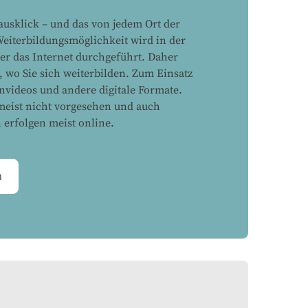
usklick – und das von jedem Ort der
 Weiterbildungsmöglichkeit wird in der
ber das Internet durchgeführt. Daher
e, wo Sie sich weiterbilden. Zum Einsatz
videos und andere digitale Formate.
meist nicht vorgesehen und auch
 erfolgen meist online.
n