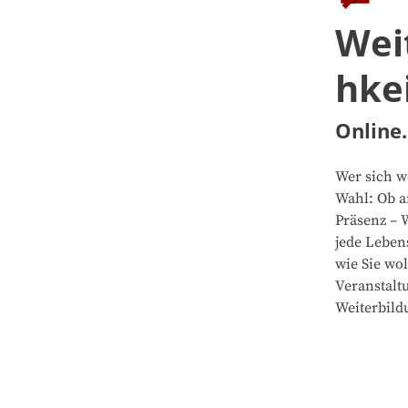
Wei
hke
Online.
Wer sich we
Wahl: Ob a
Präsenz – 
jede Leben
wie Sie wo
Veranstalt
Weiterbild