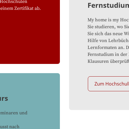
n Hochschulen
Fernstudiu
einem Zertifikat ab.
My home is my Hoc
Sie studieren, wo S
Sie sich das neue W
Hilfe von Lehrbüche
Lernformaten an. D
Fernstudium in der
Klausuren überprüft
Zum Hochschu
urs
seminaren und
usst nach