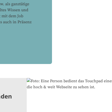
. als ganztätige
lltes Wissen und
t mit dem Job
ls auch in Präsenz
nden