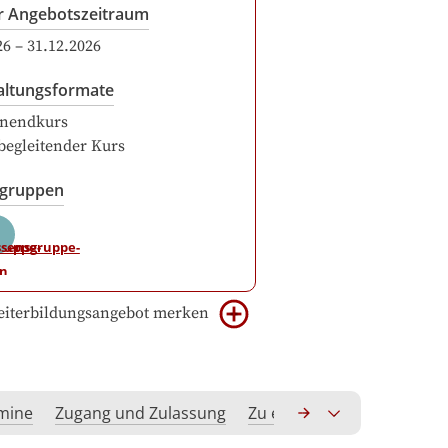
r Angebotszeitraum
26
–
31.12.2026
altungsformate
nendkurs
begleitender Kurs
sgruppen
iterbildungsangebot merken
rmine
Zugang und Zulassung
Zu erwerbende Kompeten