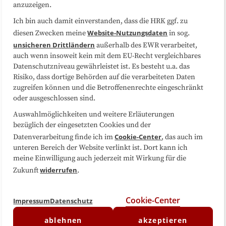
anzuzeigen.
Sitemap
Cookie-Center
Ich bin auch damit einverstanden, dass die HRK ggf. zu
Website-Nutzungsdaten
diesen Zwecken meine
in sog.
Folgen Sie uns
unsicheren Drittländern
außerhalb des EWR verarbeitet,
auch wenn insoweit kein mit dem EU-Recht vergleichbares
Datenschutzniveau gewährleistet ist. Es besteht u.a. das
Risiko, dass dortige Behörden auf die verarbeiteten Daten
zugreifen können und die Betroffenenrechte eingeschränkt
oder ausgeschlossen sind.
Auswahlmöglichkeiten und weitere Erläuterungen
bezüglich der eingesetzten Cookies und der
Cookie-Center
Datenverarbeitung finde ich im
, das auch im
unteren Bereich der Website verlinkt ist. Dort kann ich
meine Einwilligung auch jederzeit mit Wirkung für die
widerrufen
Zukunft
.
Cookie-Center
Impressum
Datenschutz
ablehnen
akzeptieren