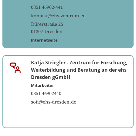
0351 46902-441
kontakt@ehs-zentrum.eu
Dürerstraße 25
01307
Dresden
Internetseite
Katja Striegler
-
Zentrum für Forschung,
Weiterbildung und Beratung an der ehs
Dresden gGmbH
Mitarbeiter
0351 46902440
sofi@ehs-dresden.de