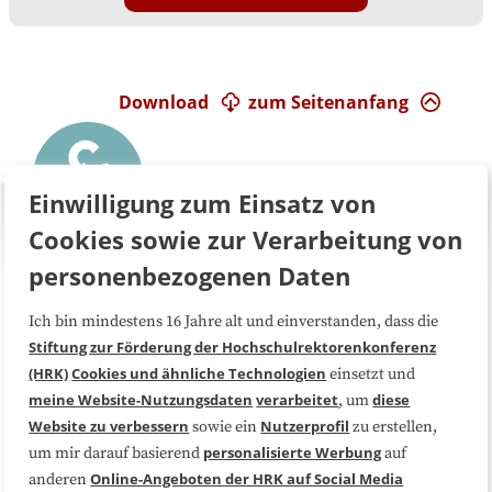
Download
zum Seitenanfang
Einwilligung zum Einsatz von
Cookies sowie zur Verarbeitung von
personenbezogenen Daten
Ich bin mindestens 16 Jahre alt und einverstanden, dass die
Über uns
FAQ
Stiftung zur Förderung der Hochschulrektorenkonferenz
(HRK)
Cookies und ähnliche Technologien
einsetzt und
Medienarbeit
Kooperationen
meine Website-Nutzungsdaten
verarbeitet
diese
, um
Website zu verbessern
Nutzerprofil
sowie ein
zu erstellen,
Datenschutzerklärung
Impressum
personalisierte Werbung
um mir darauf basierend
auf
Online-Angeboten der HRK auf Social Media
anderen