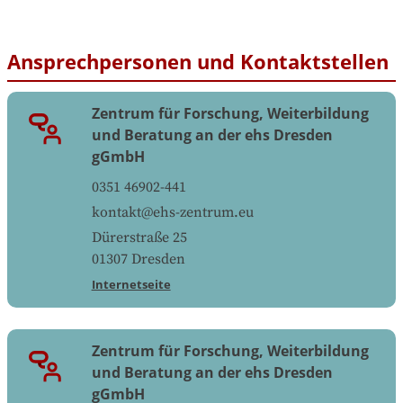
Ansprechpersonen und Kontaktstellen
Zentrum für Forschung, Weiterbildung
und Beratung an der ehs Dresden
gGmbH
0351 46902-441
kontakt@ehs-zentrum.eu
Dürerstraße 25
01307
Dresden
Internetseite
Zentrum für Forschung, Weiterbildung
und Beratung an der ehs Dresden
gGmbH