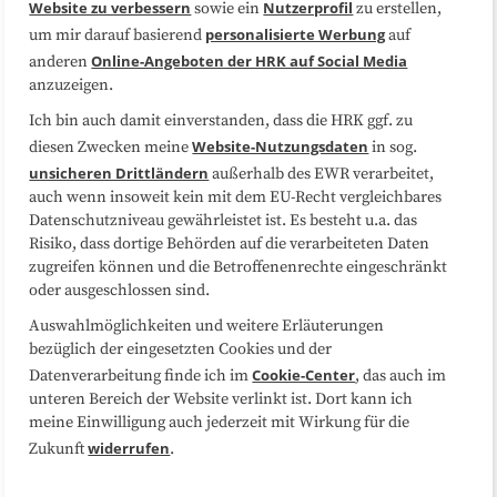
Website zu verbessern
Nutzerprofil
sowie ein
zu erstellen,
Datenschutzerklärung
Impressum
personalisierte Werbung
um mir darauf basierend
auf
Online-Angeboten der HRK auf Social Media
anderen
anzuzeigen.
Sitemap
Cookie-Center
Ich bin auch damit einverstanden, dass die HRK ggf. zu
Website-Nutzungsdaten
diesen Zwecken meine
in sog.
Folgen Sie uns
unsicheren Drittländern
außerhalb des EWR verarbeitet,
auch wenn insoweit kein mit dem EU-Recht vergleichbares
Datenschutzniveau gewährleistet ist. Es besteht u.a. das
Risiko, dass dortige Behörden auf die verarbeiteten Daten
zugreifen können und die Betroffenenrechte eingeschränkt
oder ausgeschlossen sind.
Auswahlmöglichkeiten und weitere Erläuterungen
bezüglich der eingesetzten Cookies und der
Cookie-Center
Datenverarbeitung finde ich im
, das auch im
unteren Bereich der Website verlinkt ist. Dort kann ich
meine Einwilligung auch jederzeit mit Wirkung für die
widerrufen
Zukunft
.