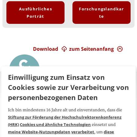
Ausführliches
Forschungslandkar
Porträt
te
Download
zum Seitenanfang
Einwilligung zum Einsatz von
Cookies sowie zur Verarbeitung von
personenbezogenen Daten
Ich bin mindestens 16 Jahre alt und einverstanden, dass die
Über uns
FAQ
Stiftung zur Förderung der Hochschulrektorenkonferenz
(HRK)
Cookies und ähnliche Technologien
einsetzt und
Medienarbeit
Kooperationen
meine Website-Nutzungsdaten
verarbeitet
diese
, um