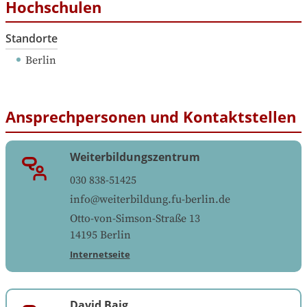
Hochschulen
Standorte
Berlin
Ansprechpersonen und Kontaktstellen
Weiterbildungszentrum
030 838-51425
info@weiterbildung.fu-berlin.de
Otto-von-Simson-Straße 13
14195
Berlin
Internetseite
David Baig