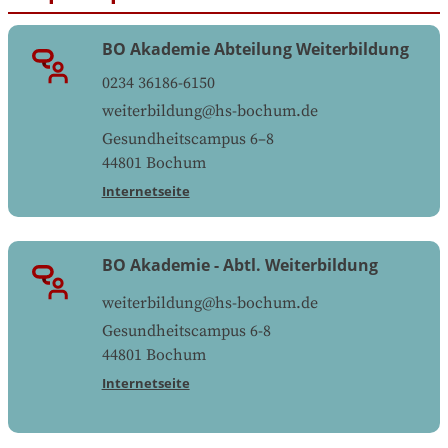
BO Akademie Abteilung Weiterbildung
0234 36186-6150
weiterbildung@hs-bochum.de
Gesundheitscampus 6‒8
44801
Bochum
Internetseite
BO Akademie - Abtl. Weiterbildung
weiterbildung@hs-bochum.de
Gesundheitscampus 6-8
44801
Bochum
Internetseite