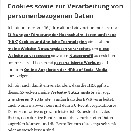
Cookies sowie zur Verarbeitung von
personenbezogenen Daten
Ich bin mindestens 16 Jahre alt und einverstanden, dass die
Über uns
FAQ
Stiftung zur Förderung der Hochschulrektorenkonferenz
(HRK)
Cookies und ähnliche Technologien
einsetzt und
Medienarbeit
Kooperationen
meine Website-Nutzungsdaten
verarbeitet
diese
, um
Website zu verbessern
Nutzerprofil
sowie ein
zu erstellen,
Datenschutzerklärung
Impressum
personalisierte Werbung
um mir darauf basierend
auf
Online-Angeboten der HRK auf Social Media
anderen
anzuzeigen.
Sitemap
Cookie-Center
Ich bin auch damit einverstanden, dass die HRK ggf. zu
Website-Nutzungsdaten
diesen Zwecken meine
in sog.
Folgen Sie uns
unsicheren Drittländern
außerhalb des EWR verarbeitet,
auch wenn insoweit kein mit dem EU-Recht vergleichbares
Datenschutzniveau gewährleistet ist. Es besteht u.a. das
Risiko, dass dortige Behörden auf die verarbeiteten Daten
zugreifen können und die Betroffenenrechte eingeschränkt
oder ausgeschlossen sind.