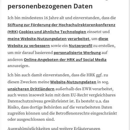
personenbezogenen Daten
Ich bin mindestens 16 Jahre alt und einverstanden, dass die
Über uns
FAQ
Stiftung zur Förderung der Hochschulrektorenkonferenz
(HRK)
Cookies und ähnliche Technologien
einsetzt und
Medienarbeit
Kooperationen
meine Website-Nutzungsdaten
verarbeitet
diese
, um
Website zu verbessern
Nutzerprofil
sowie ein
zu erstellen,
Datenschutzerklärung
Impressum
personalisierte Werbung
um mir darauf basierend
auf
Online-Angeboten der HRK auf Social Media
anderen
anzuzeigen.
Sitemap
Cookie-Center
Ich bin auch damit einverstanden, dass die HRK ggf. zu
Website-Nutzungsdaten
diesen Zwecken meine
in sog.
Folgen Sie uns
unsicheren Drittländern
außerhalb des EWR verarbeitet,
auch wenn insoweit kein mit dem EU-Recht vergleichbares
Datenschutzniveau gewährleistet ist. Es besteht u.a. das
Risiko, dass dortige Behörden auf die verarbeiteten Daten
zugreifen können und die Betroffenenrechte eingeschränkt
oder ausgeschlossen sind.
Auswahlmöglichkeiten und weitere Erläuterungen