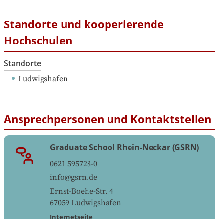
Standorte und kooperierende
Hochschulen
Standorte
Ludwigshafen
Ansprechpersonen und Kontaktstellen
Graduate School Rhein-Neckar (GSRN)
0621 595728-0
info@gsrn.de
Ernst-Boehe-Str. 4
67059
Ludwigshafen
Internetseite