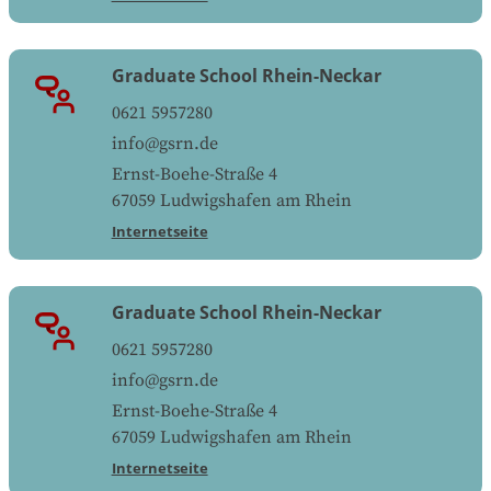
Graduate School Rhein-Neckar
0621 5957280
info@gsrn.de
Ernst-Boehe-Straße 4
67059
Ludwigshafen am Rhein
Internetseite
Graduate School Rhein-Neckar
0621 5957280
info@gsrn.de
Ernst-Boehe-Straße 4
67059
Ludwigshafen am Rhein
Internetseite