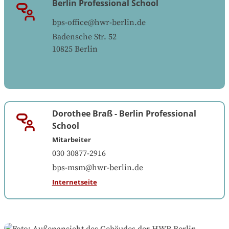
Berlin Professional School
bps-office@hwr-berlin.de
Badensche Str. 52
10825
Berlin
Dorothee Braß
-
Berlin Professional
School
Mitarbeiter
030 30877-2916
bps-msm@hwr-berlin.de
Internetseite