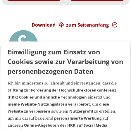
Download
zum Seitenanfang
Einwilligung zum Einsatz von
Cookies sowie zur Verarbeitung von
personenbezogenen Daten
Ich bin mindestens 16 Jahre alt und einverstanden, dass die
Über uns
FAQ
Stiftung zur Förderung der Hochschulrektorenkonferenz
(HRK)
Cookies und ähnliche Technologien
einsetzt und
Medienarbeit
Kooperationen
meine Website-Nutzungsdaten
verarbeitet
diese
, um
Website zu verbessern
Nutzerprofil
sowie ein
zu erstellen,
Datenschutzerklärung
Impressum
personalisierte Werbung
um mir darauf basierend
auf
Online-Angeboten der HRK auf Social Media
anderen