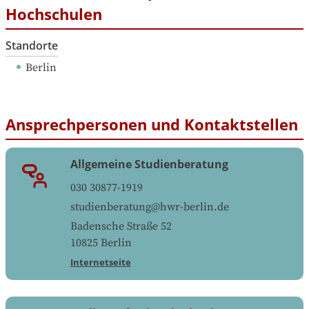
Hochschulen
Standorte
Berlin
Ansprechpersonen und Kontaktstellen
Allgemeine Studienberatung
030 30877-1919
studienberatung@hwr-berlin.de
Badensche Straße 52
10825
Berlin
Internetseite