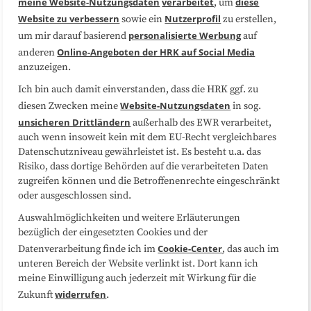
meine Website-Nutzungsdaten
verarbeitet
diese
, um
Website zu verbessern
Nutzerprofil
sowie ein
zu erstellen,
Datenschutzerklärung
Impressum
personalisierte Werbung
um mir darauf basierend
auf
Online-Angeboten der HRK auf Social Media
anderen
anzuzeigen.
Sitemap
Cookie-Center
Ich bin auch damit einverstanden, dass die HRK ggf. zu
Website-Nutzungsdaten
diesen Zwecken meine
in sog.
Folgen Sie uns
unsicheren Drittländern
außerhalb des EWR verarbeitet,
auch wenn insoweit kein mit dem EU-Recht vergleichbares
Datenschutzniveau gewährleistet ist. Es besteht u.a. das
Risiko, dass dortige Behörden auf die verarbeiteten Daten
zugreifen können und die Betroffenenrechte eingeschränkt
oder ausgeschlossen sind.
Auswahlmöglichkeiten und weitere Erläuterungen
bezüglich der eingesetzten Cookies und der
Cookie-Center
Datenverarbeitung finde ich im
, das auch im
unteren Bereich der Website verlinkt ist. Dort kann ich
meine Einwilligung auch jederzeit mit Wirkung für die
widerrufen
Zukunft
.