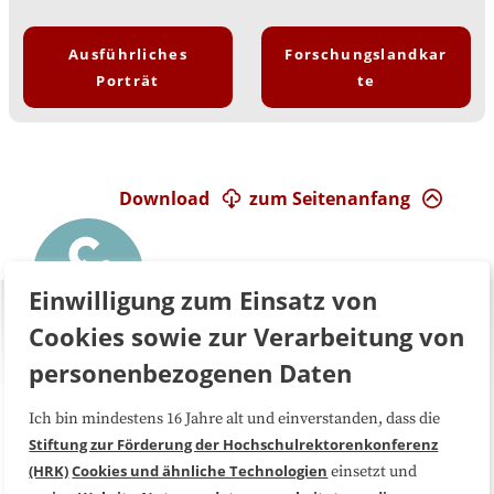
Ausführliches
Forschungslandkar
Porträt
te
Download
zum Seitenanfang
Einwilligung zum Einsatz von
Cookies sowie zur Verarbeitung von
personenbezogenen Daten
Ich bin mindestens 16 Jahre alt und einverstanden, dass die
Über uns
FAQ
Stiftung zur Förderung der Hochschulrektorenkonferenz
(HRK)
Cookies und ähnliche Technologien
einsetzt und
Medienarbeit
Kooperationen