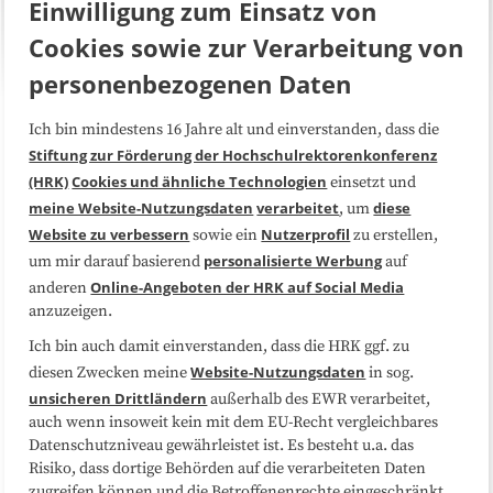
Einwilligung zum Einsatz von
Cookies sowie zur Verarbeitung von
personenbezogenen Daten
Ich bin mindestens 16 Jahre alt und einverstanden, dass die
Über uns
FAQ
Stiftung zur Förderung der Hochschulrektorenkonferenz
(HRK)
Cookies und ähnliche Technologien
einsetzt und
Medienarbeit
Kooperationen
meine Website-Nutzungsdaten
verarbeitet
diese
, um
Website zu verbessern
Nutzerprofil
sowie ein
zu erstellen,
Datenschutzerklärung
Impressum
personalisierte Werbung
um mir darauf basierend
auf
Online-Angeboten der HRK auf Social Media
anderen
anzuzeigen.
Sitemap
Cookie-Center
Ich bin auch damit einverstanden, dass die HRK ggf. zu
Website-Nutzungsdaten
diesen Zwecken meine
in sog.
Folgen Sie uns
unsicheren Drittländern
außerhalb des EWR verarbeitet,
auch wenn insoweit kein mit dem EU-Recht vergleichbares
Datenschutzniveau gewährleistet ist. Es besteht u.a. das
Risiko, dass dortige Behörden auf die verarbeiteten Daten
zugreifen können und die Betroffenenrechte eingeschränkt