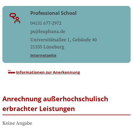
Professional School
04131 677-2972
ps@leuphana.de
Universitätsallee 1, Gebäude 40
21335
Lüneburg
Internetseite
Informationen zur Anerkennung
Anrechnung außerhochschulisch
erbrachter Leistungen
Keine Angabe