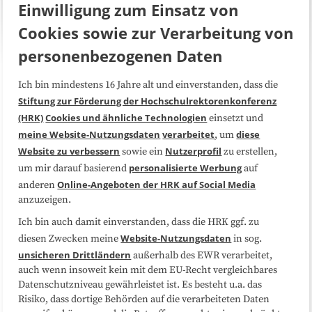
Einwilligung zum Einsatz von
Cookies sowie zur Verarbeitung von
personenbezogenen Daten
Ich bin mindestens 16 Jahre alt und einverstanden, dass die
Über uns
FAQ
Stiftung zur Förderung der Hochschulrektorenkonferenz
(HRK)
Cookies und ähnliche Technologien
einsetzt und
Medienarbeit
Kooperationen
meine Website-Nutzungsdaten
verarbeitet
diese
, um
Website zu verbessern
Nutzerprofil
sowie ein
zu erstellen,
Datenschutzerklärung
Impressum
personalisierte Werbung
um mir darauf basierend
auf
Online-Angeboten der HRK auf Social Media
anderen
anzuzeigen.
Sitemap
Cookie-Center
Ich bin auch damit einverstanden, dass die HRK ggf. zu
Website-Nutzungsdaten
diesen Zwecken meine
in sog.
Folgen Sie uns
unsicheren Drittländern
außerhalb des EWR verarbeitet,
auch wenn insoweit kein mit dem EU-Recht vergleichbares
Datenschutzniveau gewährleistet ist. Es besteht u.a. das
Risiko, dass dortige Behörden auf die verarbeiteten Daten