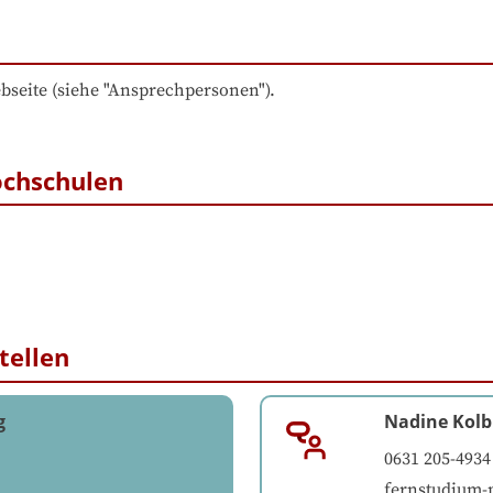
bseite (siehe "Ansprechpersonen").
ochschulen
tellen
g
Nadine Kolb
0631 205-4934
fernstudium-