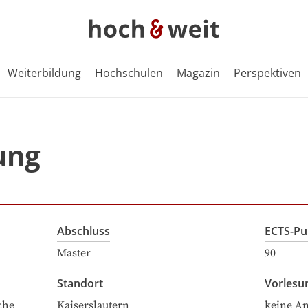
Weiterbildung
Hochschulen
Magazin
Perspektiven
ung
Abschluss
ECTS-Pu
Master
90
Standort
Vorlesu
che
Kaiserslautern
keine A