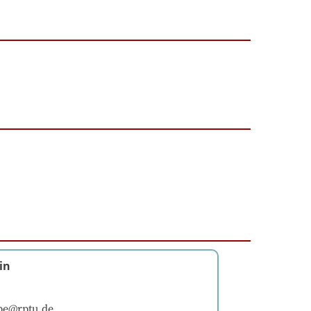
in
pe@rptu.de