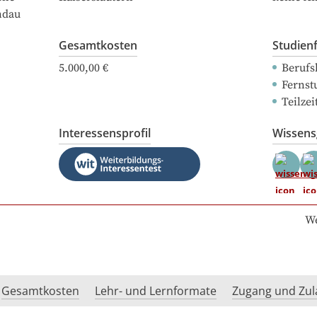
ndau
Gesamtkosten
Studien
5.000,00 €
Berufs
Fernst
Teilze
Interessensprofil
Wissen
We
Gesamtkosten
Lehr- und Lernformate
Zugang und Zul