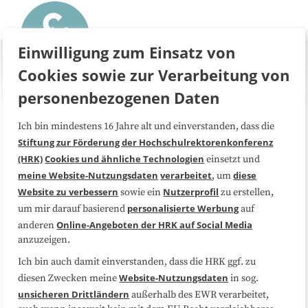
Einwilligung zum Einsatz von
Cookies sowie zur Verarbeitung von
personenbezogenen Daten
Ich bin mindestens 16 Jahre alt und einverstanden, dass die
Über uns
FAQ
Stiftung zur Förderung der Hochschulrektorenkonferenz
(HRK)
Cookies und ähnliche Technologien
einsetzt und
Medienarbeit
Kooperationen
meine Website-Nutzungsdaten
verarbeitet
diese
, um
Website zu verbessern
Nutzerprofil
sowie ein
zu erstellen,
Datenschutzerklärung
Impressum
personalisierte Werbung
um mir darauf basierend
auf
Online-Angeboten der HRK auf Social Media
anderen
anzuzeigen.
Sitemap
Cookie-Center
Ich bin auch damit einverstanden, dass die HRK ggf. zu
Website-Nutzungsdaten
diesen Zwecken meine
in sog.
Folgen Sie uns
unsicheren Drittländern
außerhalb des EWR verarbeitet,