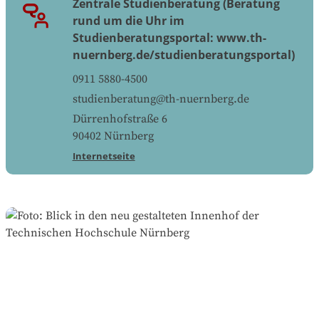
Zentrale Studienberatung (Beratung
rund um die Uhr im
Studienberatungsportal: www.th-
nuernberg.de/studienberatungsportal)
0911 5880-4500
studienberatung@th-nuernberg.de
Dürrenhofstraße 6
90402
Nürnberg
Internetseite