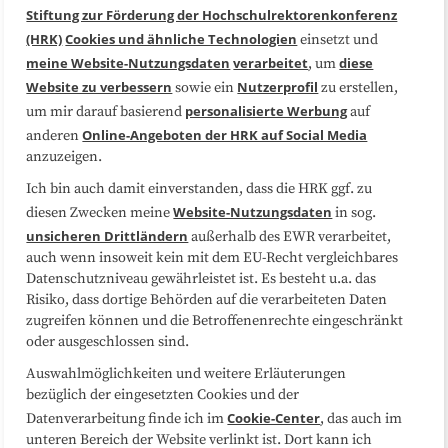
Stiftung zur Förderung der Hochschulrektorenkonferenz
(HRK)
Cookies und ähnliche Technologien
einsetzt und
Medienarbeit
Kooperationen
meine Website-Nutzungsdaten
verarbeitet
diese
, um
Website zu verbessern
Nutzerprofil
sowie ein
zu erstellen,
Datenschutzerklärung
Impressum
personalisierte Werbung
um mir darauf basierend
auf
Online-Angeboten der HRK auf Social Media
anderen
anzuzeigen.
Sitemap
Cookie-Center
Ich bin auch damit einverstanden, dass die HRK ggf. zu
Website-Nutzungsdaten
diesen Zwecken meine
in sog.
Folgen Sie uns
unsicheren Drittländern
außerhalb des EWR verarbeitet,
auch wenn insoweit kein mit dem EU-Recht vergleichbares
Datenschutzniveau gewährleistet ist. Es besteht u.a. das
Risiko, dass dortige Behörden auf die verarbeiteten Daten
zugreifen können und die Betroffenenrechte eingeschränkt
oder ausgeschlossen sind.
Auswahlmöglichkeiten und weitere Erläuterungen
bezüglich der eingesetzten Cookies und der
Cookie-Center
Datenverarbeitung finde ich im
, das auch im
unteren Bereich der Website verlinkt ist. Dort kann ich