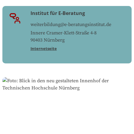
Institut für E-Beratung
weiterbildung@e-beratungsinstitut.de
Innere Cramer-Klett-Straße 4-8
90403
Nürnberg
Internetseite