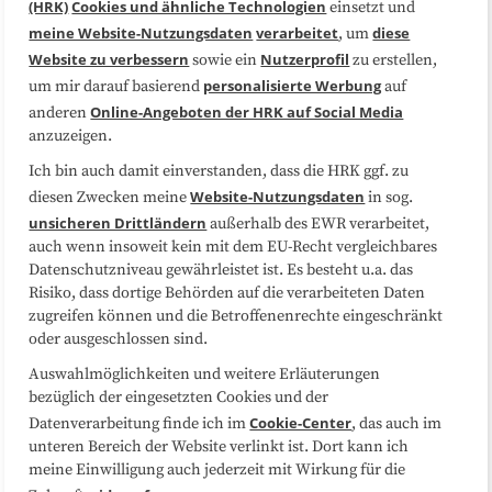
(HRK)
Cookies und ähnliche Technologien
einsetzt und
Medienarbeit
Kooperationen
meine Website-Nutzungsdaten
verarbeitet
diese
, um
Website zu verbessern
Nutzerprofil
sowie ein
zu erstellen,
Datenschutzerklärung
Impressum
personalisierte Werbung
um mir darauf basierend
auf
Online-Angeboten der HRK auf Social Media
anderen
anzuzeigen.
Sitemap
Cookie-Center
Ich bin auch damit einverstanden, dass die HRK ggf. zu
Website-Nutzungsdaten
diesen Zwecken meine
in sog.
Folgen Sie uns
unsicheren Drittländern
außerhalb des EWR verarbeitet,
auch wenn insoweit kein mit dem EU-Recht vergleichbares
Datenschutzniveau gewährleistet ist. Es besteht u.a. das
Risiko, dass dortige Behörden auf die verarbeiteten Daten
zugreifen können und die Betroffenenrechte eingeschränkt
oder ausgeschlossen sind.
Auswahlmöglichkeiten und weitere Erläuterungen
bezüglich der eingesetzten Cookies und der
Cookie-Center
Datenverarbeitung finde ich im
, das auch im
unteren Bereich der Website verlinkt ist. Dort kann ich
meine Einwilligung auch jederzeit mit Wirkung für die