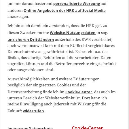
Datenschutzerklärung
Impressum
personalisierte Werbung
um mir darauf basierend
auf
Online-Angeboten der HRK auf Social Media
anderen
anzuzeigen.
Sitemap
Cookie-Center
Ich bin auch damit einverstanden, dass die HRK ggf. zu
Website-Nutzungsdaten
diesen Zwecken meine
in sog.
Folgen Sie uns
unsicheren Drittländern
außerhalb des EWR verarbeitet,
auch wenn insoweit kein mit dem EU-Recht vergleichbares
Datenschutzniveau gewährleistet ist. Es besteht u.a. das
Risiko, dass dortige Behörden auf die verarbeiteten Daten
zugreifen können und die Betroffenenrechte eingeschränkt
oder ausgeschlossen sind.
Auswahlmöglichkeiten und weitere Erläuterungen
bezüglich der eingesetzten Cookies und der
Cookie-Center
Datenverarbeitung finde ich im
, das auch im
unteren Bereich der Website verlinkt ist. Dort kann ich
meine Einwilligung auch jederzeit mit Wirkung für die
widerrufen
Zukunft
.
Cookie-Center
Impressum
Datenschutz