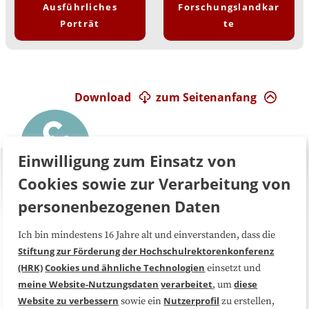
Ausführliches
Forschungslandkar
Porträt
te
Download
zum Seitenanfang
Einwilligung zum Einsatz von
Cookies sowie zur Verarbeitung von
personenbezogenen Daten
Ich bin mindestens 16 Jahre alt und einverstanden, dass die
Über uns
FAQ
Stiftung zur Förderung der Hochschulrektorenkonferenz
(HRK)
Cookies und ähnliche Technologien
einsetzt und
Medienarbeit
Kooperationen
meine Website-Nutzungsdaten
verarbeitet
diese
, um
Website zu verbessern
Nutzerprofil
sowie ein
zu erstellen,